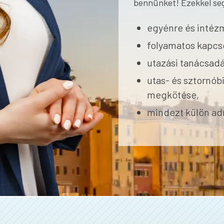
bennünket! Ezekkel se
egyénre és intézm
folyamatos kapcso
utazási tanácsadá
utas- és sztornóbi
megkötése,
mindezt külön adm