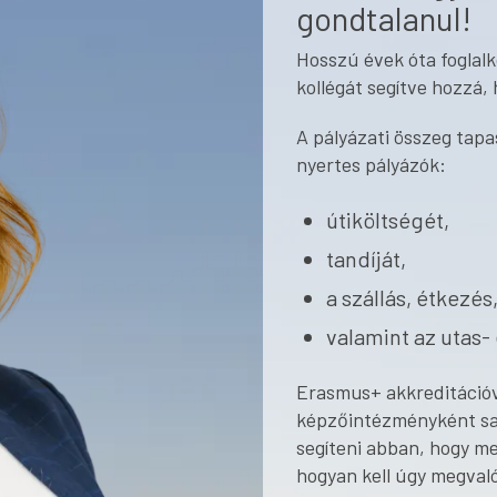
gondtalanul!
Hosszú évek óta foglal
kollégát segítve hozzá,
A pályázati összeg tapa
nyertes pályázók:
útiköltségét,
tandíját,
a szállás, étkezés
valamint az utas- 
Erasmus+ akkreditációv
képzőintézményként saj
segíteni abban, hogy me
hogyan kell úgy megvaló