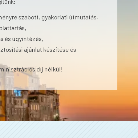
gítünk:
ényre szabott, gyakorlati útmutatás,
lattartás,
s és ügyintézés,
ztosítási ajánlat készítése és
inisztrációs díj nélkül!