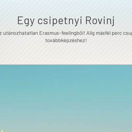
Egy csipetnyi Rovinj
az utánozhatatlan Erasmus-feelingből! Alig másfél perc csu
továbbképzéshez!