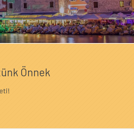
ítünk Önnek
eti!