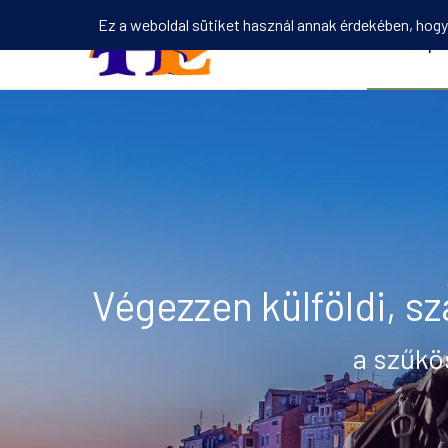
Kezdőlap
Végezzen külföldi, 
a szűkös