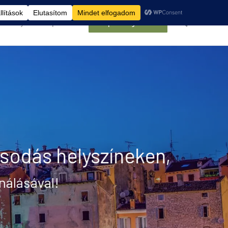
élemények
Kapcsolat
Belépés/Regisztráció
csodás helyszíneken,
álásával!