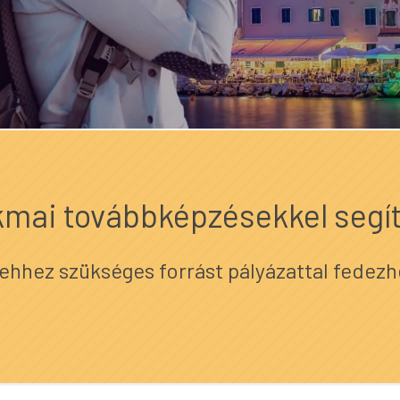
kmai továbbképzésekkel seg
ehhez szükséges forrást pályázattal fedezh