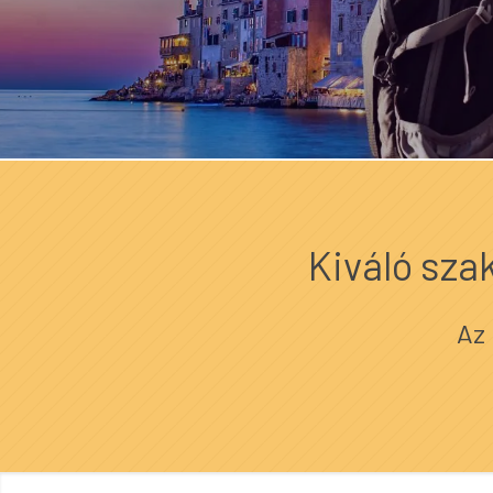
Kiváló sza
Az 