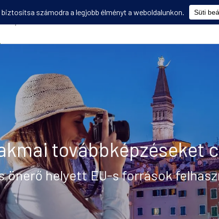
Képzések
Diákmobilitás
Utasbiztosítás
Disszemináció
V
szakmai továbbképzéseket 
 önerő helyett EU-s források felhaszn