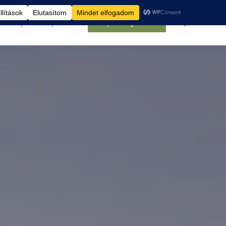
élemények
Kapcsolat
Belépés/Regisztráció