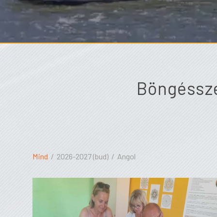
Böngéssze
Mind
/
2026-2027 (bud)
/
Angol