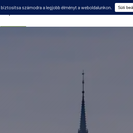
Képzések
Diákmobilitás
Utasbiztosítás
Disszemináció
V