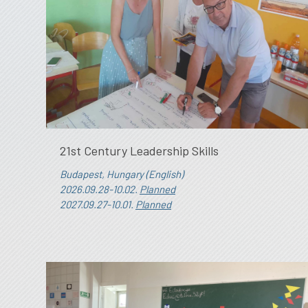
21st Century Leadership Skills
Budapest, Hungary (English)
2026.09.28-10.02.
Planned
2027.09.27-10.01.
Planned