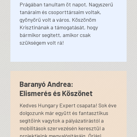
Prágában tanultam öt napot. Nagyszerű
tanáraim és csoporttársaim voltak,
gyönyörű volt a város. Köszönöm
Krisztinának a támogatását, hogy
bármikor segített, amikor csak
szükségem volt rá!
Baranyó Andrea:
Elismerés és Köszönet
Kedves Hungary Expert csapata! Sok éve
dolgozunk már együtt és fantasztikus
segítőink vagytok a pályázatírástól a
mobilitások szervezésén keresztül a
projektjeink megvalósításáig. Óriási