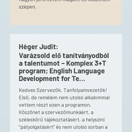
szépen.
Héger Judit:
Varázsold elő tanítványodból
a talentumot – Komplex 3+T
program; English Language
Development for Te…
Kedves Szervezők, Tanfolyamvezetők!
Első, de remélem nem utolsó alkalommal
vettem részt ezen a programon.
Köszönet a szervezőmunkáért, a
széleskörű tájékoztatásért, a helyszíni
“pátyolgatásért” és nem utolsó sorban a