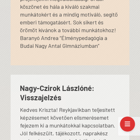
köszönet és hála a kiváló szakmai
munkátokért és a mindig motiváló, segítő
emberi támogatásért. Sok sikert és
örömöt kívánok a további munkátokhoz!
Baranyó Andrea “Élménypedagógia a
Budai Nagy Antal Gimnáziumban”
Nagy-Czirok Lászlóné:
Visszajelzés
Kedves Kriszta! Reykjavikban teljesített
képzésemet követően elismerésemet
fejezem ki a munkátokkal kapcsolatban.
Jól felkészült, tájékozott, naprakész