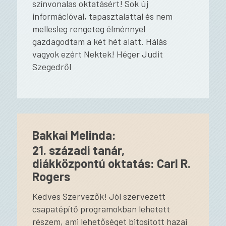
színvonalas oktatásért! Sok új
információval, tapasztalattal és nem
mellesleg rengeteg élménnyel
gazdagodtam a két hét alatt. Hálás
vagyok ezért Nektek! Héger Judit
Szegedről
Bakkai Melinda:
21. századi tanár,
diákközpontú oktatás: Carl R.
Rogers
Kedves Szervezők! Jól szervezett
csapatépítő programokban lehetett
részem, ami lehetőséget bitosított hazai