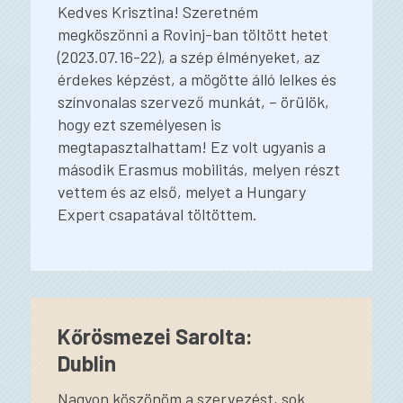
Kedves Krisztina! Szeretném
megköszönni a Rovinj-ban töltött hetet
(2023.07.16-22), a szép élményeket, az
érdekes képzést, a mögötte álló lelkes és
színvonalas szervező munkát, – örülök,
hogy ezt személyesen is
megtapasztalhattam! Ez volt ugyanis a
második Erasmus mobilitás, melyen részt
vettem és az első, melyet a Hungary
Expert csapatával töltöttem.
Kőrösmezei Sarolta:
Dublin
Nagyon köszönöm a szervezést, sok