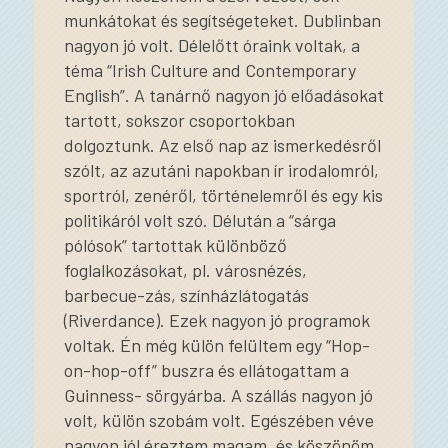
munkátokat és segítségeteket. Dublinban
nagyon jó volt. Délelőtt óraink voltak, a
téma “Irish Culture and Contemporary
English”. A tanárnő nagyon jó előadásokat
tartott, sokszor csoportokban
dolgoztunk. Az első nap az ismerkedésről
szólt, az azutáni napokban ír irodalomról,
sportról, zenéről, történelemről és egy kis
politikáról volt szó. Délután a “sárga
pólósok” tartottak különböző
foglalkozásokat, pl. városnézés,
barbecue-zás, színházlátogatás
(Riverdance). Ezek nagyon jó programok
voltak. Én még külön felültem egy “Hop-
on-hop-off” buszra és ellátogattam a
Guinness- sörgyárba. A szállás nagyon jó
volt, külön szobám volt. Egészében véve
nagyon jól éreztem magam, és köszönöm