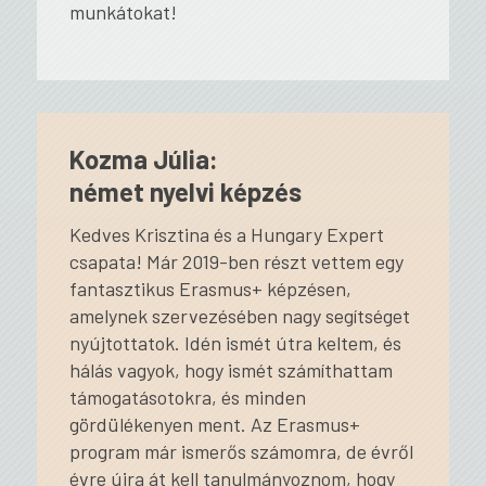
munkátokat!
Kozma Júlia:
német nyelvi képzés
Kedves Krisztina és a Hungary Expert
csapata! Már 2019-ben részt vettem egy
fantasztikus Erasmus+ képzésen,
amelynek szervezésében nagy segítséget
nyújtottatok. Idén ismét útra keltem, és
hálás vagyok, hogy ismét számíthattam
támogatásotokra, és minden
gördülékenyen ment. Az Erasmus+
program már ismerős számomra, de évről
évre újra át kell tanulmányoznom, hogy