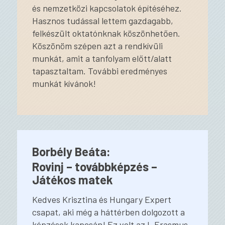
és nemzetközi kapcsolatok építéséhez.
Hasznos tudással lettem gazdagabb,
felkészült oktatónknak köszönhetően.
Köszönöm szépen azt a rendkívüli
munkát, amit a tanfolyam előtt/alatt
tapasztaltam. További eredményes
munkát kívánok!
Borbély Beáta:
Rovinj – továbbképzés –
Játékos matek
Kedves Krisztina és Hungary Expert
csapat, aki még a háttérben dolgozott a
képzések kapcsán! Ez volt az I. Erasmus