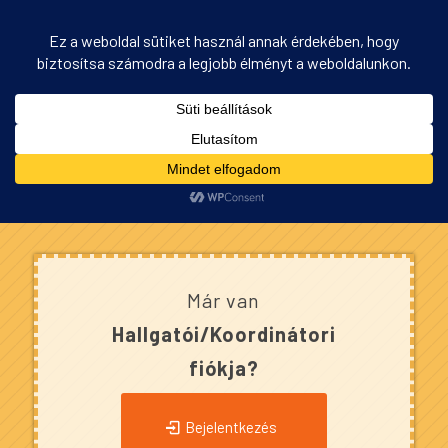
Bejelentkezés
Ön itt áll:
Kezdőlap
/
Bejelentkezés
Már van
Hallgatói/Koordinátori
f
iókja?
Bejelentkezés