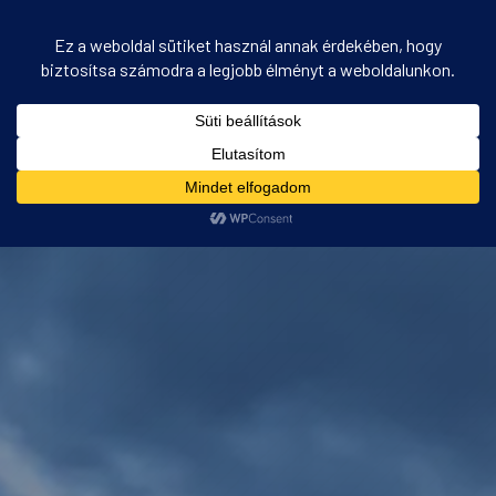
Ön itt áll:
Kezdőlap
/
Egyéb
/
Curabitur imperdiet laoreet