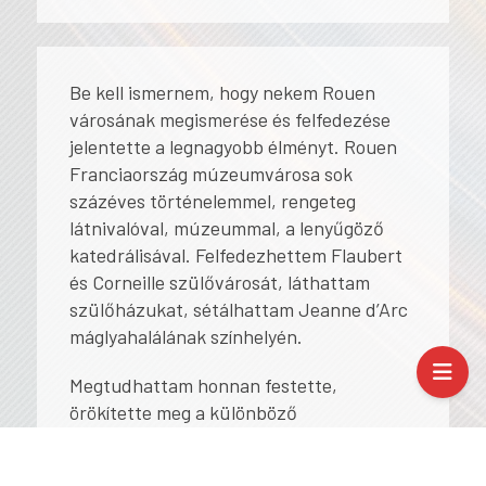
Be kell ismernem, hogy nekem Rouen
városának megismerése és felfedezése
jelentette a legnagyobb élményt. Rouen
Franciaország múzeumvárosa sok
százéves történelemmel, rengeteg
látnivalóval, múzeummal, a lenyűgöző
katedrálisával. Felfedezhettem Flaubert
és Corneille szülővárosát, láthattam
szülőházukat, sétálhattam Jeanne d’Arc
máglyahalálának színhelyén.
Megtudhattam honnan festette,
örökítette meg a különböző
napszakokban Monet a város
döbbenetesen szép katedrálisát.