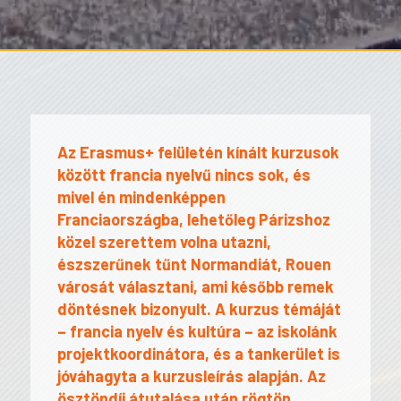
Az Erasmus+ felületén kínált kurzusok
között francia nyelvű nincs sok, és
mivel én mindenképpen
Franciaországba, lehetőleg Párizshoz
közel szerettem volna utazni,
észszerűnek tűnt Normandiát, Rouen
városát választani, ami később remek
döntésnek bizonyult. A kurzus témáját
– francia nyelv és kultúra – az iskolánk
projektkoordinátora, és a tankerület is
jóváhagyta a kurzusleírás alapján. Az
ösztöndíj átutalása után rögtön