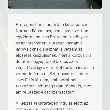
Bretagne-ban már jártam korábban, de
Normandiában még nem, ezért vettem
egy Normandia és Bretagne útikönyvét,
és az interneten is utánaolvastam a
látnivalóknak. Hasznát is vettem az
előzetes készülésnek, mert a kurzus órái
délután négyig tartottak, és azok
végeztével így azonnal el tudtam indulni a
várost felfedezni. Szerencsére mindent
sikerült is látnom, amit korábban
terveztem, sőt még talán többet is, mint
amire utazás előtt számítottam.
A képzés tekintetében indulás előtt az
volt a célom, hogy módszertani