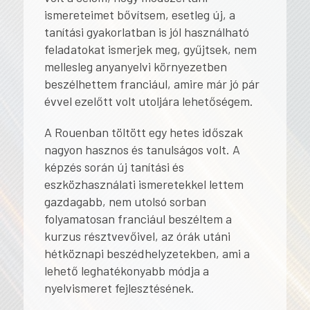
ismereteimet bővítsem, esetleg új, a
tanítási gyakorlatban is jól használható
feladatokat ismerjek meg, gyűjtsek, nem
mellesleg anyanyelvi környezetben
beszélhettem franciául, amire már jó pár
évvel ezelőtt volt utoljára lehetőségem.
A Rouenban töltött egy hetes időszak
nagyon hasznos és tanulságos volt. A
képzés során új tanítási és
eszközhasználati ismeretekkel lettem
gazdagabb, nem utolsó sorban
folyamatosan franciául beszéltem a
kurzus résztvevőivel, az órák utáni
hétköznapi beszédhelyzetekben, ami a
lehető leghatékonyabb módja a
nyelvismeret fejlesztésének.