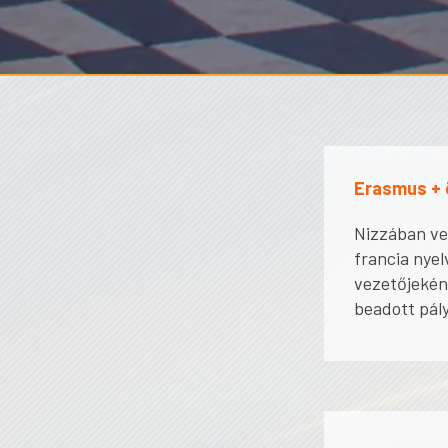
Erasmus + ö
Nizzában ve
francia nye
vezetőjeként
beadott pály