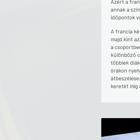
Azért a fran
annak a szin
időpontok v
A francia ké
majd kint az
a csoportbeo
különböző c
többiek diák
órákon nyelv
átbeszélése,
keretét míg 