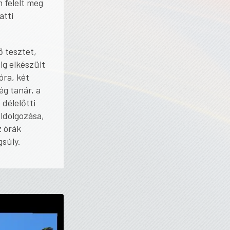
 felelt meg
atti
ő tesztet,
ig elkészült
óra, két
g tanár, a
 délelőtti
eldolgozása,
z órák
gsúly.