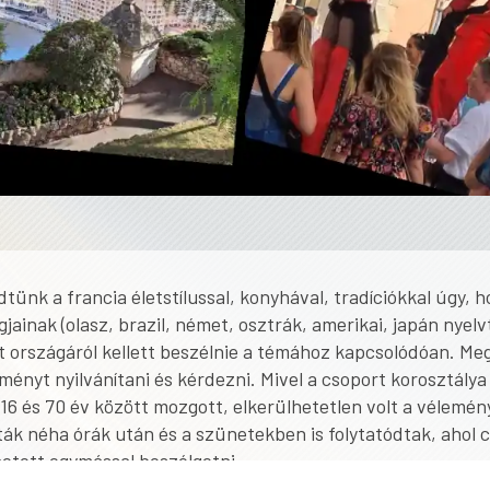
ünk a francia életstílussal, konyhával, tradíciókkal úgy, 
gjainak (olasz, brazil, német, osztrák, amerikai, japán nyel
t országáról kellett beszélnie a témához kapcsolódóan. Me
eményt nyilvánítani és kérdezni. Mivel a csoport korosztály
 16 és 70 év között mozgott, elkerülhetetlen volt a vélemé
iták néha órák után és a szünetekben is folytatódtak, ahol 
hetett egymással beszélgetni.