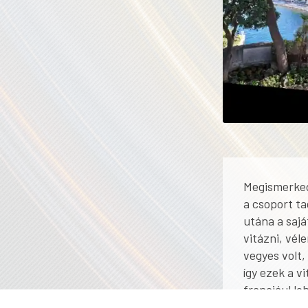
Megismerkedt
a csoport ta
utána a sajá
vitázni, vél
vegyes volt,
így ezek a v
franciául le