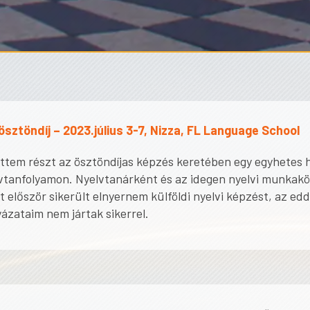
sztöndíj – 2023.július 3-7, Nizza, FL Language School
ttem részt az ösztöndíjas képzés keretében egy egyhetes 
lvtanfolyamon. Nyelvtanárként és az idegen nyelvi munkak
 először sikerült elnyernem külföldi nyelvi képzést, az ed
ázataim nem jártak sikerrel.