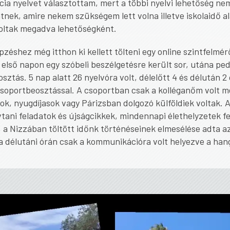
cia nyelvet választottam, mert a többi nyelvi lehetőség nem
tnek, amire nekem szükségem lett volna illetve iskolaidő al
oltak megadva lehetőségként.
pzéshez még itthon ki kellett tölteni egy online szintfelmér
 első napon egy szóbeli beszélgetésre került sor, utána ped
sztás. 5 nap alatt 26 nyelvóra volt, délelőtt 4 és délután 2 
soportbeosztással. A csoportban csak a kolléganőm volt mé
ok, nyugdíjasok vagy Párizsban dolgozó külföldiek voltak. A
tani feladatok és újságcikkek, mindennapi élethelyzetek f
 a Nizzában töltött időnk történéseinek elmesélése adta a
a délutáni órán csak a kommunikációra volt helyezve a han