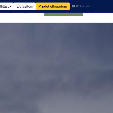
élemények
Kapcsolat
Belépés/Regisztráció