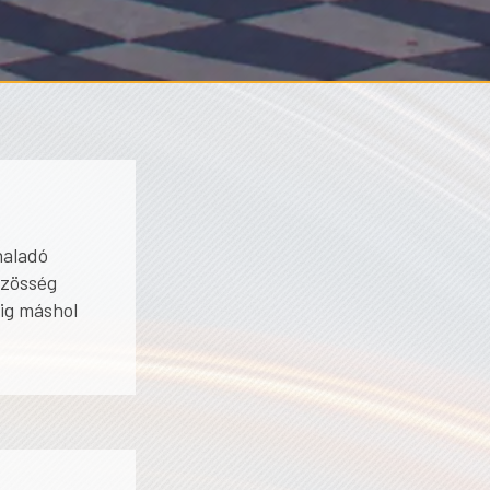
haladó
özösség
dig máshol