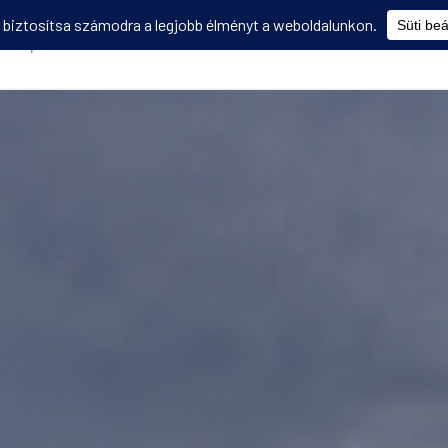
Képzések
Diákmobilitás
Utasbiztosítás
Disszemináció
V