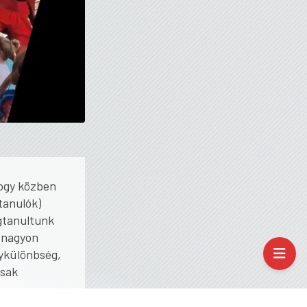
hogy közben
vtanulók)
gtanultunk
a nagyon
nykülönbség,
csak