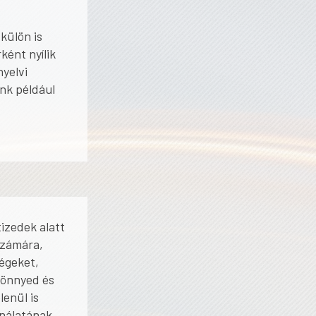
külön is
ént nyílik
nyelvi
nk például
izedek alatt
számára,
égeket,
könnyed és
lenül is
ználatának