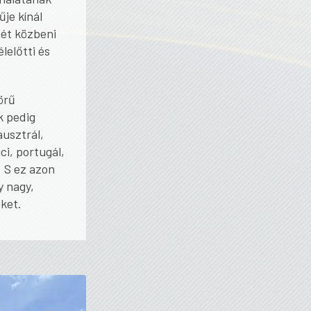
je kínál
hét közbeni
lelőtti és
örű
k pedig
ausztrál,
ci, portugál,
. S ez azon
y nagy,
nket.