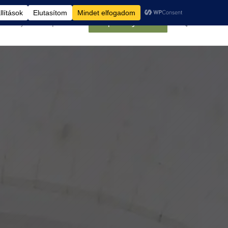
élemények
Kapcsolat
Belépés/Regisztráció