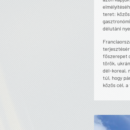
elmélyítéséh
teret: közös
gasztronómia
délutáni nye
Franciaorszá
terjesztésér
főszerepet o
török, ukrán
dél-koreai, 
túl, hogy pá
közös cél, a