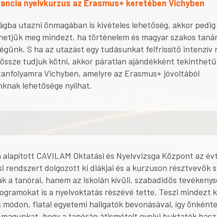
rancia nyelvkurzus az Erasmus+ keretében Vichyben
gba utazni önmagában is kivételes lehetőség, akkor pedig 
hetjük meg mindezt, ha történelem és magyar szakos tanárk
égünk. S ha az utazást egy tudásunkat felfrissítő intenzív 
 össze tudjuk kötni, akkor páratlan ajándékként tekinthetü
vtanfolyamra Vichyben, amelyre az Erasmus+ jóvoltából
knak lehetősége nyílhat.
 alapított CAVILAM Oktatási és Nyelvvizsga Központ az évt
i rendszert dolgozott ki diákjai és a kurzuson résztvevők 
 a tanórai, hanem az iskolán kívüli, szabadidős tevékenys
rogramokat is a nyelvoktatás részévé tette. Teszi mindezt 
módon, fiatal egyetemi hallgatók bevonásával, így önkénte
 magunkat, hogy a tanórán átismételt nyelvi buktatók has