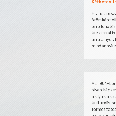
Kéthetes f
Franciaorszá
örömként él
erre lehetős
kurzussal is
arra a nyel
mindannyiun
Az 1964-ben
olyan képzés
mely nemcsak
kulturális p
természetes 
azon kapjuk