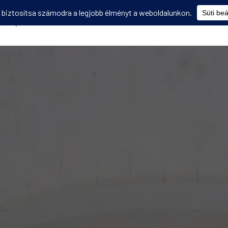
Képzések
Diákmobilitás
Utasbiztosítás
Disszemináció
V