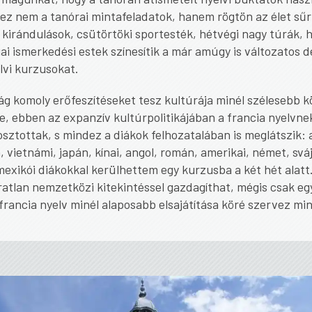
ez nem a tanórai mintafeladatok, hanem rögtön az élet sűrű
 kirándulások, csütörtöki sportesték, hétvégi nagy túrák, 
i ismerkedési estek színesítik a már amúgy is változatos dé
lvi kurzusokat.
g komoly erőfeszítéseket tesz kultúrája minél szélesebb k
e, ebben az expanzív kultúrpolitikájában a francia nyelvne
sztottak, s mindez a diákok felhozatalában is meglátszik: 
, vietnámi, japán, kínai, angol, román, amerikai, német, sváj
mexikói diákokkal kerülhettem egy kurzusba a két hét alatt
ratlan nemzetközi kitekintéssel gazdagíthat, mégis csak eg
 francia nyelv minél alaposabb elsajátítása köré szervez mi