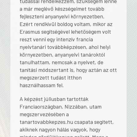
tudással rendelkezzem, szükségem lenne
a már meglévő készségeimet tovább
fejleszteni anyanyelvi környezetben.
Ezért rendkívül boldog voltam, mikor az
Erasmus segítségével lehetőségem volt
reszt venni egy intenzív francia
nyelvtanári továbbképzésen, ahol helyi
környezetben, anyanyelvi tanároktól
tanulhattam, nemcsak a nyelvet, de
tanítási módszertant is, hogy aztán az ott
megszerzett tudást itthon
használhassam fel.
A képzést júliusban tartották
Franciaországban, Nizzában, utam
megszervezésében a
tanartovabbkepzes.hu csapata segített,
akiknek nagyon hálás vagyok, hogy