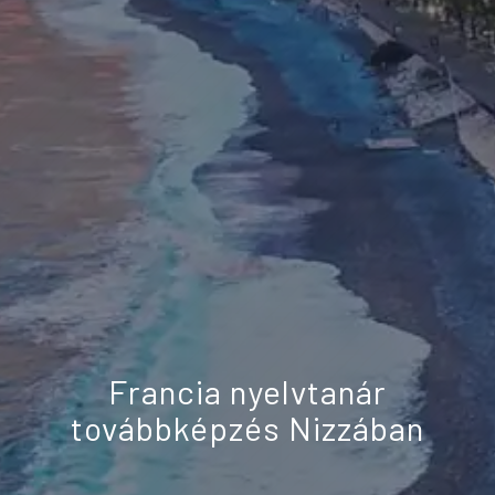
Francia nyelvtanár
továbbképzés Nizzában