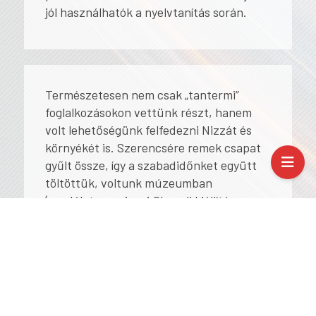
jól használhatók a nyelvtanítás során.
Természetesen nem csak „tantermi”
foglalkozásokon vettünk részt, hanem
volt lehetőségünk felfedezni Nizzát és
környékét is. Szerencsére remek csapat
gyűlt össze, így a szabadidőnket együtt
töltöttük, voltunk múzeumban
(csodálatos a nizzai Chagall kiállítás,
illetve engem személy szerint lenyűgözött
a Modern Művészetek Múzeuma is),
környező kisvárosokban (Cannes,
Beaulieu-sur-Mer, Saint-Jean-Cap-
Ferrat), és persze strandoltunk is.
Valamint pont ott tartózkodásunk idejére