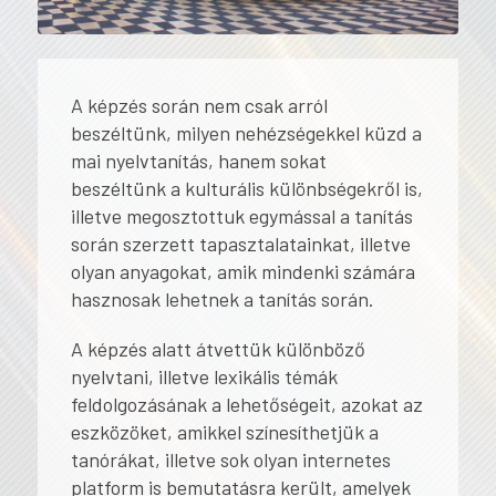
A képzés során nem csak arról
beszéltünk, milyen nehézségekkel küzd a
mai nyelvtanítás, hanem sokat
beszéltünk a kulturális különbségekről is,
illetve megosztottuk egymással a tanítás
során szerzett tapasztalatainkat, illetve
olyan anyagokat, amik mindenki számára
hasznosak lehetnek a tanítás során.
A képzés alatt átvettük különböző
nyelvtani, illetve lexikális témák
feldolgozásának a lehetőségeit, azokat az
eszközöket, amikkel színesíthetjük a
tanórákat, illetve sok olyan internetes
platform is bemutatásra került, amelyek