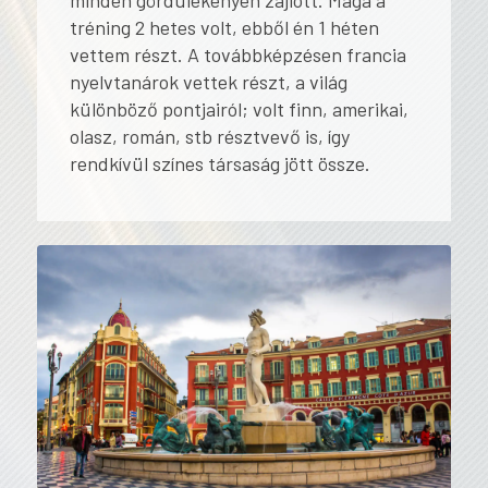
minden gördülékenyen zajlott. Maga a
tréning 2 hetes volt, ebből én 1 héten
vettem részt. A továbbképzésen francia
nyelvtanárok vettek részt, a világ
különböző pontjairól; volt finn, amerikai,
olasz, román, stb résztvevő is, így
rendkívül színes társaság jött össze.