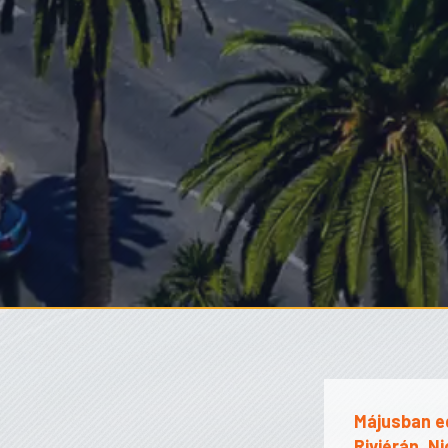
Májusban eg
Riviérán, N