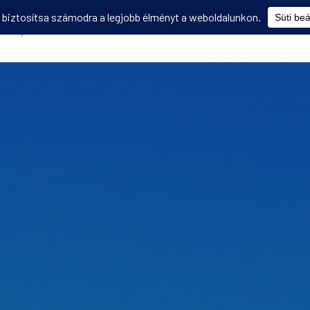
Képzések
Diákmobilitás
Utasbiztosítás
Disszemináció
V