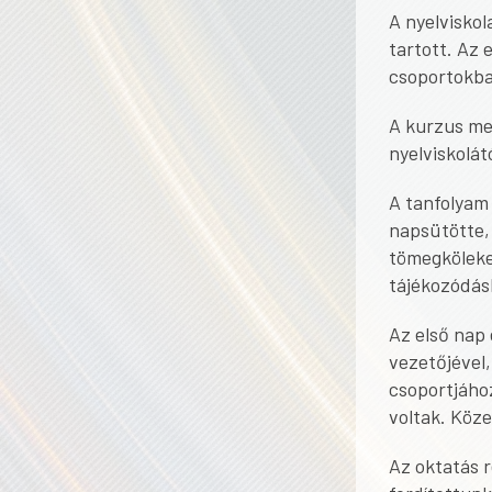
A nyelviskol
tartott. Az
csoportokba 
A kurzus me
nyelviskolát
A tanfolyam
napsütötte,
tömegköleked
tájékozódás
Az első nap
vezetőjével
csoportjáho
voltak. Köze
Az oktatás r