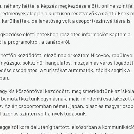
a, néhány héttel a képzés megkezdése előtt, online szintfe
 eredmények alapján a kurzuson résztvevők a szintjüknek m
kerülhettek, de lehetőség volt a csoport/szintváltásra is.
gkezdése előtti hetekben részletes információt kaptam a
ól a programokról, a tanárokról.
 hétfőn kezdődött, előző nap érkeztem Nice-be, repülővel
 nyüzsgő, sokszínű, hangulatos, mozgalmas város fogadott.
ése csodálatos, a turistákat automaták, táblák segítik a
ban.
 egy kis köszöntővel kezdődött: megismerkedtünk az iskola
, bemutatkoztunk egymásnak, majd mindenki csatlakozott a
z. Az én csoportomban német, japán, olasz és magyar csop
l azonos szinten volt a nyelvtudásunk.
eggeltől kora délutánig tartott, elsősorban a kommunikáci