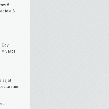
lmérőt
egfelelő
. Egy
 A város
 saját
orttársaim
óra