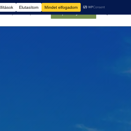
élemények
Kapcsolat
Belépés/Regisztráció