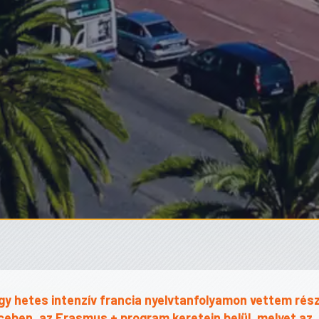
y hetes intenzív francia nyelvtanfolyamon vettem rész
iceben, az Erasmus + program keretein belül, melyet az