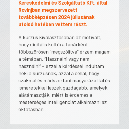
Kereskedelmi és Szolgáltató Kft. által
Rovinjban megszervezett
továbbképzésen 2024 júliusának
utolsó hetében vettem részt.
A kurzus kiválasztásában az motivált,
hogy digitális kultúra tanárként
többszörösen “megszólítva” érzem magam
a témában. “Használni vagy nem
használni” – ezzel a kérdéssel indultam
neki a kurzusnak, azzal a céllal, hogy
szakmai és módszertani magyarázattal és
ismeretekkel leszek gazdagabb, amelyek
alátámasztják, miért is érdemes a
mesterséges intelligenciát alkalmazni az
oktatásban.