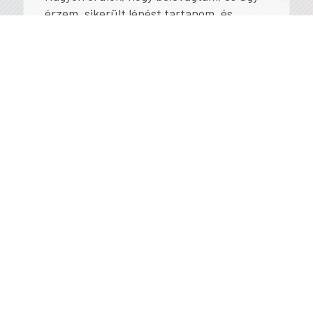
érzem, sikerült lépést tartanom, és
nagyon sok hasznos ismerettel térek
haza, amelyeket majd kollégáimmal,
tanítványaimmal is megosztok. Remélem,
lesz folytatás, akár egy “Integrating AI in
and out of the classrooms 2.0” kurzus
keretében, hiszen ez a terület
dinamikusan változik, így még sok
lehetőséget rejt magában.
További hasonló írások