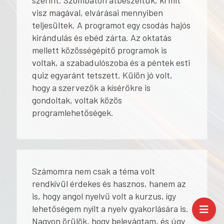
visz magával, elvárásai mennyiben
teljesültek. A programot egy csodás hajós
kirándulás és ebéd zárta. Az oktatás
mellett közösségépítő programok is
voltak, a szabadulószoba és a péntek esti
quiz egyaránt tetszett. Külön jó volt,
hogy a szervezők a kísérőkre is
gondoltak, voltak közös
programlehetőségek.
Számomra nem csak a téma volt
rendkívül érdekes és hasznos, hanem az
is, hogy angol nyelvű volt a kurzus, így
lehetőségem nyílt a nyelv gyakorlására is.
Nagyon örülök, hogy belevágtam, és úgy