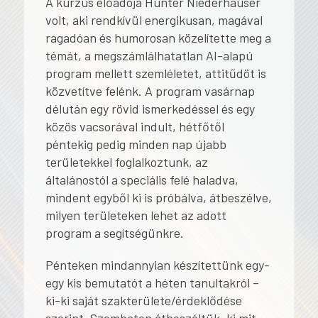
A kurzus előadója Hunter Niederhauser
volt, aki rendkívül energikusan, magával
ragadóan és humorosan közelítette meg a
témát, a megszámlálhatatlan AI-alapú
program mellett szemléletet, attitűdöt is
közvetítve felénk. A program vasárnap
délután egy rövid ismerkedéssel és egy
közös vacsorával indult, hétfőtől
péntekig pedig minden nap újabb
területekkel foglalkoztunk, az
általánostól a speciális felé haladva,
mindent egyből ki is próbálva, átbeszélve,
milyen területeken lehet az adott
program a segítségünkre.
Pénteken mindannyian készítettünk egy-
egy kis bemutatót a héten tanultakról –
ki-ki saját szakterülete/érdeklődése
szerint. Szombaton átbeszéltük, ki mit