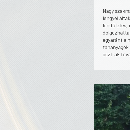
Nagy szakmai
lengyel álta
lendületes, 
dolgozhattam
egyaránt a 
tananyagok 
osztrák főv