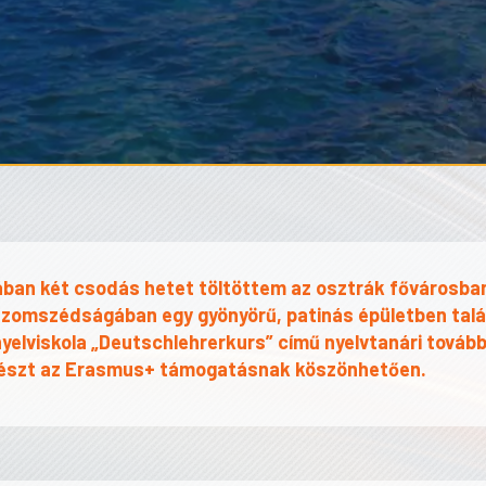
ában két csodás hetet töltöttem az osztrák fővárosban
szomszédságában egy gyönyörű, patinás épületben talá
nyelviskola „Deutschlehrerkurs” című nyelvtanári tová
észt az Erasmus+ támogatásnak köszönhetően.