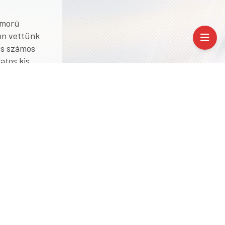
umorú
on vettünk
cs számos
atos kis
t az
őződhettünk
, méltán