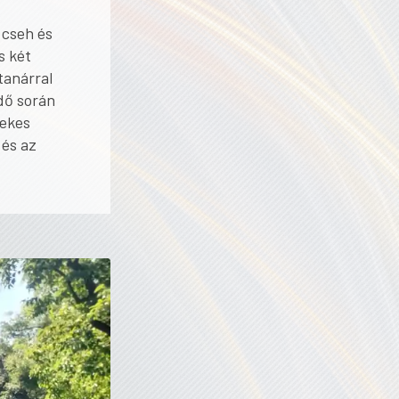
 cseh és
s két
tanárral
dő során
dekes
 és az