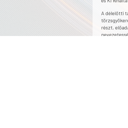
és KI kínált
A délelőtti 
törzsgyöker
részt, előa
nevezetessé
belvárosi mo
Felfedeztük 
otthonos ha
gasztronómi
arról, hogy 
nyerte el má