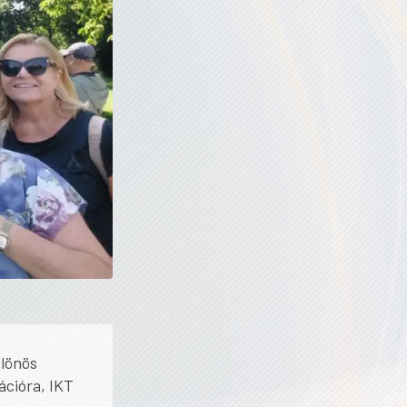
ülönös
ációra, IKT