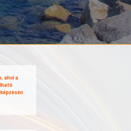
, ahol a
lható
bbképzésén