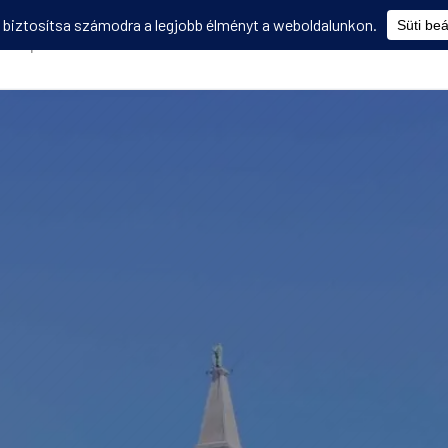
Képzések
Diákmobilitás
Utasbiztosítás
Disszemináció
V