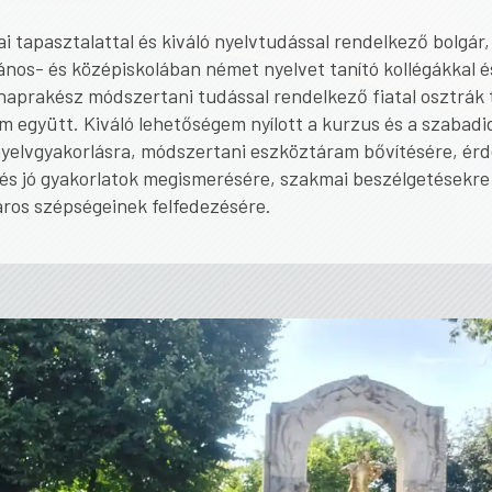
 tapasztalattal és kiváló nyelvtudással rendelkező bolgár,
lános- és középiskolában német nyelvet tanító kollégákkal é
naprakész módszertani tudással rendelkező fiatal osztrák 
 együtt. Kiváló lehetőségem nyílott a kurzus és a szabadi
nyelvgyakorlásra, módszertani eszköztáram bővítésére, ér
és jó gyakorlatok megismerésére, szakmai beszélgetésekre
áros szépségeinek felfedezésére.