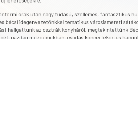
a új lehetőségekre.
tantermi órák után nagy tudású, szellemes, fantasztikus h
es bécsi idegenvezetőnkkel tematikus városismereti séták
dást hallgattunk az osztrák konyháról, megtekintettünk Bé
gét, gazdag múzeumokban, csodás koncerteken és hangul
ziban jártunk.
a legendás bécsi kávéházak és cukrászdák világát, valamin
ngulatú kis újhullámos kávézókat és megkóstoltuk a bécsi
a finomabbnál finomabb fogásait. Lépten-nyomon meggy
Bécs, amely a legnagyobb zöldterülettel rendelkező főváros
r több alkalommal is a világ legélhetőbb városa címet.