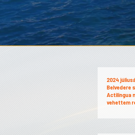
2024 július
Belvedere 
Actilingua 
vehettem r