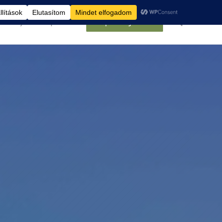
élemények
Kapcsolat
Belépés/Regisztráció