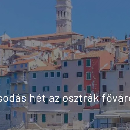
sodás hét az osztrák fővá