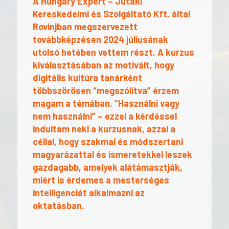
A Hungary Expert – Jutaki
Kereskedelmi és Szolgáltató Kft. által
Rovinjban megszervezett
továbbképzésen 2024 júliusának
utolsó hetében vettem részt. A kurzus
kiválasztásában az motivált, hogy
digitális kultúra tanárként
többszörösen “megszólítva” érzem
magam a témában. “Használni vagy
nem használni” – ezzel a kérdéssel
indultam neki a kurzusnak, azzal a
céllal, hogy szakmai és módszertani
magyarázattal és ismeretekkel leszek
gazdagabb, amelyek alátámasztják,
miért is érdemes a mesterséges
intelligenciát alkalmazni az
oktatásban.