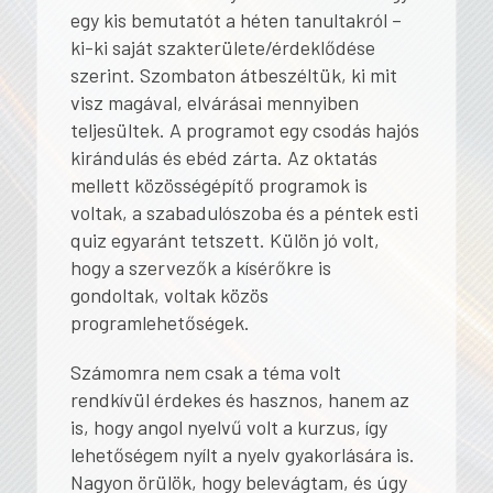
egy kis bemutatót a héten tanultakról –
ki-ki saját szakterülete/érdeklődése
szerint. Szombaton átbeszéltük, ki mit
visz magával, elvárásai mennyiben
teljesültek. A programot egy csodás hajós
kirándulás és ebéd zárta. Az oktatás
mellett közösségépítő programok is
voltak, a szabadulószoba és a péntek esti
quiz egyaránt tetszett. Külön jó volt,
hogy a szervezők a kísérőkre is
gondoltak, voltak közös
programlehetőségek.
Számomra nem csak a téma volt
rendkívül érdekes és hasznos, hanem az
is, hogy angol nyelvű volt a kurzus, így
lehetőségem nyílt a nyelv gyakorlására is.
Nagyon örülök, hogy belevágtam, és úgy