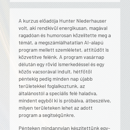
A kurzus előadója Hunter Niederhauser
volt, aki rendkívül energikusan, magával
ragadóan és humorosan közelítette meg a
témát, a megszámlálhatatlan AI-alapú
program mellett szemléletet, attitűdöt is
közvetítve felénk. A program vasárnap
délután egy rövid ismerkedéssel és egy
közös vacsorával indult, hétfőtől
péntekig pedig minden nap újabb
területekkel foglalkoztunk, az
általánostól a speciális felé haladva,
mindent egyből ki is próbálva, átbeszélve,
milyen területeken lehet az adott
program a segítségünkre.
Pénteken mindannyian készítettünk egy-