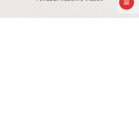
Digitális történetmesélés tanulása Rovinjban