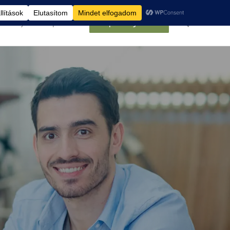
élemények
Kapcsolat
Belépés/Regisztráció