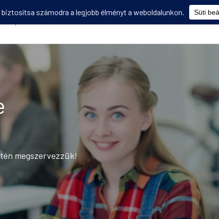
Képzések
Diákmobilitás
Utasbiztosítás
Disszemináció
V
e
setén megszervezzük!