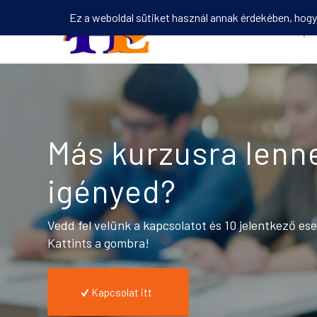
Kezdőlap
Más kurzusra lenn
igényed?
Vedd fel velünk a kapcsolatot és 10 jelentkező e
Kattints a gombra!
Kapcsolat itt