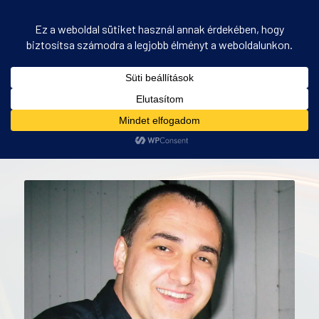
PANEL – tréner, Zoltán Rézműves
Ön itt áll:
Kezdőlap
/
PANEL – tréner, Zoltán Rézműves