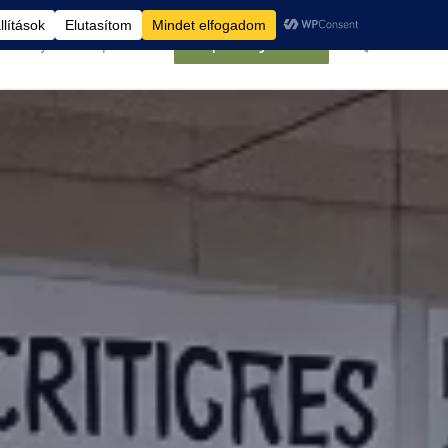
élemények
Kapcsolat
Belépés/Regisztráció