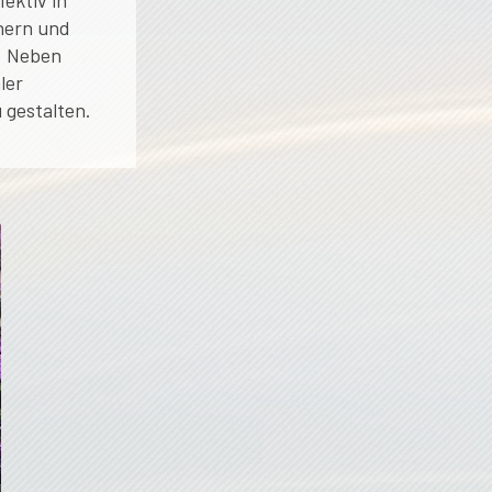
ektiv in
hern und
. Neben
ler
 gestalten.