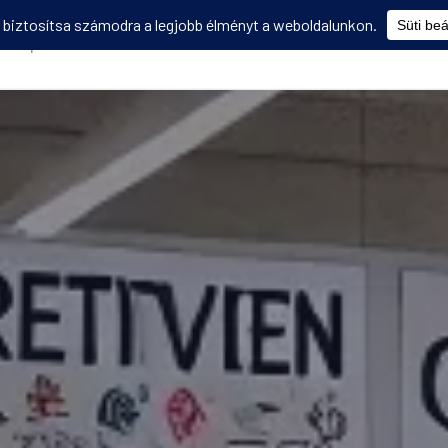
Képzések
Diákmobilitás
Utasbiztosítás
Disszemináció
V