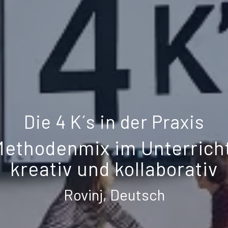
Die 4 K´s in der Praxis
ethodenmix im Unterrich
kreativ und kollaborativ
Rovinj, Deutsch