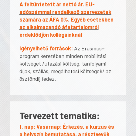
A feltüntetett ár nettó ár. EU-
adószámmal rendelkező szervezetek
számára az ÁFA 0%. Egyéb esetekben
az alkalmazandó áfatartalomról
érdeklődjön kollégáinknál
Igényelhető források:
Az Erasmus+
program keretében minden mobilitási
költséget /utazási költség, tanfolyami
díjak, szállás, megélhetési költségek/ az
ösztöndíj fedez.
Tervezett tematika:
1. nap: Vasárnap: Érkezés, a kurzus és
a helyszín bemutatása, a résztvevők