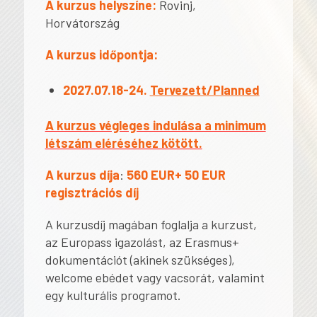
A kurzus helyszíne:
Rovinj,
Horvátország
A kurzus időpontja:
2027.07.18-24.
Tervezett/Planned
A kurzus végleges indulása a minimum
létszám eléréséhez kötött.
A kurzus díja
:
560 EUR+ 50 EUR
regisztrációs díj
A kurzusdíj magában foglalja a kurzust,
az Europass igazolást, az Erasmus+
dokumentációt (akinek szükséges),
welcome ebédet vagy vacsorát, valamint
egy kulturális programot.