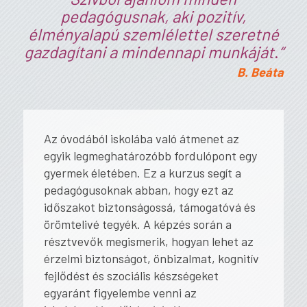
pedagógusnak, aki pozitív,
élményalapú szemlélettel szeretné
gazdagítani a mindennapi munkáját
.
“
B. Beáta
Az óvodából iskolába való átmenet az
egyik legmeghatározóbb fordulópont egy
gyermek életében. Ez a kurzus segít a
pedagógusoknak abban, hogy ezt az
időszakot biztonságossá, támogatóvá és
örömtelivé tegyék. A képzés során a
résztvevők megismerik, hogyan lehet az
érzelmi biztonságot, önbizalmat, kognitív
fejlődést és szociális készségeket
egyaránt figyelembe venni az