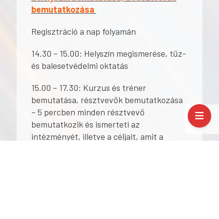
bemutatkozása
Regisztráció a nap folyamán
14.30 – 15.00: Helyszín megismerése, tűz-
és balesetvédelmi oktatás
15.00 – 17.30: Kurzus és tréner
bemutatása, résztvevők bemutatkozása
– 5 percben minden résztvevő
bemutatkozik és ismerteti az
intézményét, illetve a céljait, amit a
kurzus elvégzésével szeretne elérni
18.00 – 19.30: A kurzuson résztvevők
kötetlen megismerése vacsora keretében.
2. nap Hétfő