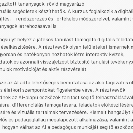
gazított tananyagok, rövid magyarázó
zuális segédletek készíthetők. A kurzus foglalkozik a digitál
tés, – rendszerezés és -értékelés módszereivel, valamint 
nanyagok létrehozásával is.
gsúlyt helyez a játékos tanulást támogató digitális feladat
éselkészítésére. A résztvevők olyan felületeket ismernek 
yorsan és hatékonyan hozhatók létre interaktív kvízek,
datok és azonnali visszajelzést biztosító tanulási tevékeny
nulók motivációját és aktív részvételét.
sze az AI adta lehetőségek bemutatása az alsó tagozatos o
és életkori szempontokat figyelembe véve. A résztvevők
nek az AI-alapú eszközök tanítást segítő felhasználásával
ásra, differenciálás támogatására, feladatok előkészítésér
sére és vizuális tartalmak tervezésére. Kiemelt hangsúlyt 
elős és pedagógiailag megalapozott alkalmazása, valamint 
 hogyan válhat az AI a pedagógus munkáját segítő eszközz