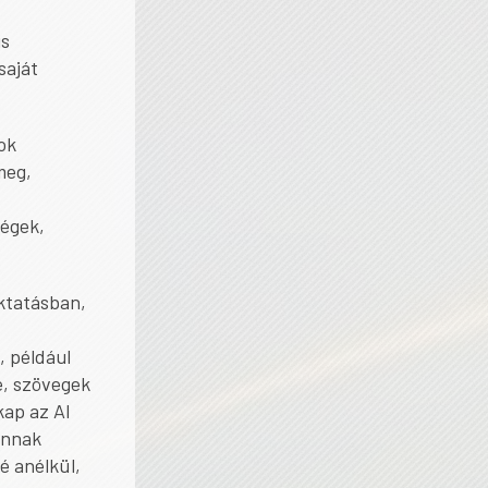
is
saját
ok
meg,
ségek,
ktatásban,
, például
e, szövegek
kap az AI
annak
é anélkül,