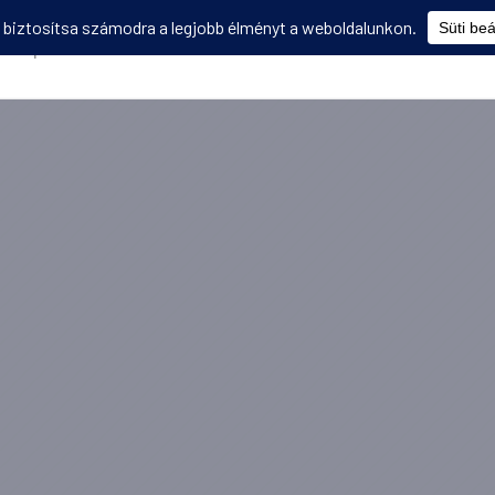
Képzések
Diákmobilitás
Utasbiztosítás
Disszemináció
V