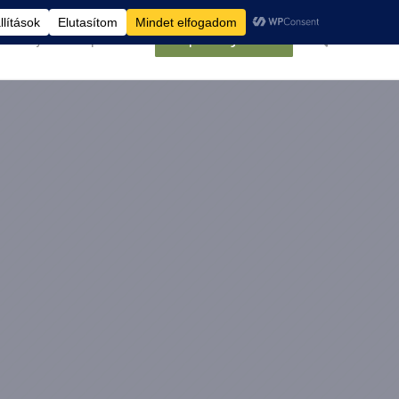
élemények
Kapcsolat
Belépés/Regisztráció