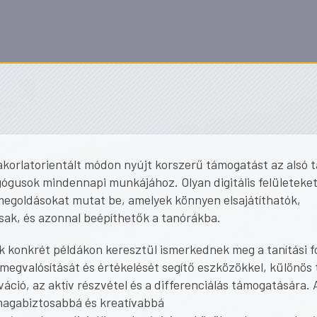
akorlatorientált módon nyújt korszerű támogatást az alsó 
ógusok mindennapi munkájához. Olyan digitális felületeket
megoldásokat mutat be, amelyek könnyen elsajátíthatók,
sak, és azonnal beépíthetők a tanórákba.
k konkrét példákon keresztül ismerkednek meg a tanítási f
megvalósítását és értékelését segítő eszközökkel, különös t
váció, az aktív részvétel és a differenciálás támogatására.
 magabiztosabbá és kreatívabbá