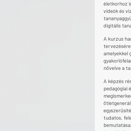
életkorhoz i
videók és vi
tananyaggyűj
digitális ta
A kurzus han
tervezésére 
amelyekkel g
gyakorlófela
növelve a ta
A képzés ré
pedagógiai 
megismerked
ötletgenerál
egyszerűsíté
tudatos, fel
bemutatása,