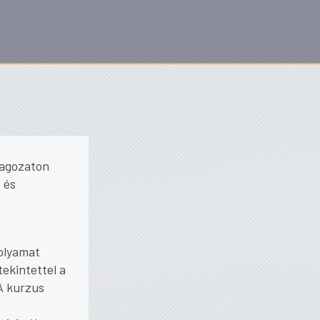
tagozaton
 és
olyamat
ekintettel a
 A kurzus