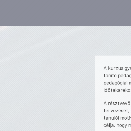
A kurzus gy
tanító pedag
pedagógiai 
időtakaréko
A résztvevő
tervezését, 
tanulói moti
célja, hogy