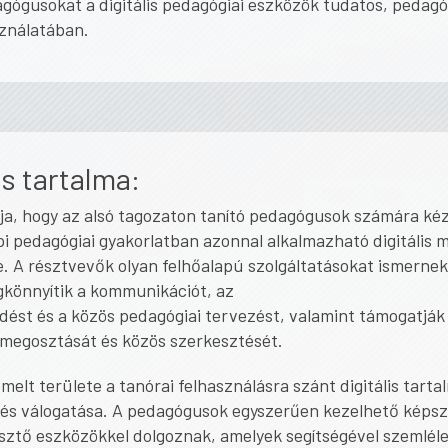
gógusokat a digitális pedagógiai eszközök tudatos, pedagóg
sználatában.
s tartalma:
ja, hogy az alsó tagozaton tanító pedagógusok számára ké
i pedagógiai gyakorlatban azonnal alkalmazható digitális 
. A résztvevők olyan felhőalapú szolgáltatásokat ismerne
könnyítik a kommunikációt, az
ést és a közös pedagógiai tervezést, valamint támogatják
megosztását és közös szerkesztését.
melt területe a tanórai felhasználásra szánt digitális tart
 és válogatása. A pedagógusok egyszerűen kezelhető képsz
sztő eszközökkel dolgoznak, amelyek segítségével szemléle