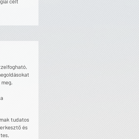
iai célt
zzelfogható,
megoldásokat
k meg,
 a
almak tudatos
erkesztő és
tes,