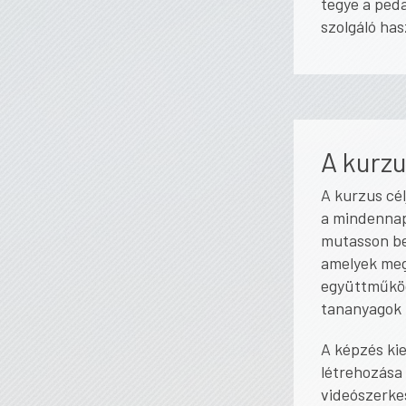
tegye a peda
szolgáló ha
A kurzu
A kurzus cél
a mindennap
mutasson be
amelyek meg
együttműköd
tananyagok 
A képzés kie
létrehozása
videószerke