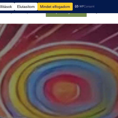
élemények
Kapcsolat
Belépés/Regisztráció