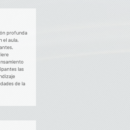
ión profunda
 el aula,
antes,
iere
ensamiento
ipantes las
ndizaje
idades de la