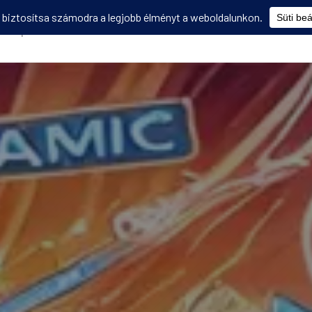
Képzések
Diákmobilitás
Utasbiztosítás
Disszemináció
V