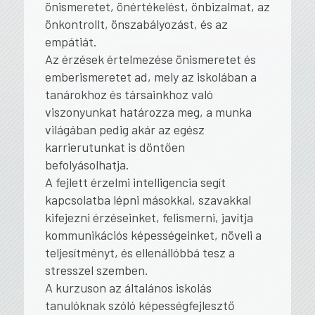
önismeretet, önértékelést, önbizalmat, az
önkontrollt, önszabályozást, és az
empátiát.
Az érzések értelmezése önismeretet és
emberismeretet ad, mely az iskolában a
tanárokhoz és társainkhoz való
viszonyunkat határozza meg, a munka
világában pedig akár az egész
karrierutunkat is döntően
befolyásolhatja.
A fejlett érzelmi intelligencia segít
kapcsolatba lépni másokkal, szavakkal
kifejezni érzéseinket, felismerni, javítja
kommunikációs képességeinket, növeli a
teljesítményt, és ellenállóbbá tesz a
stresszel szemben.
A kurzuson az általános iskolás
tanulóknak szóló képességfejlesztő