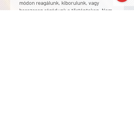
módon reagálunk, kiborulunk, vagy
hosszasan rágódunk a történteken. Nem
mindegy hogy, hogyan éljük meg mindezt
önmagunk folyamatos fejesztése ezért
fontos.
2. nap Kedd
Érzelmek felismerése és kezelése
Érzelmek felismerése, tudatosítása,
megértése.
Önszabályozás – Ez az érzelmek és
impulzusok irányításának képessége.
Negatív érzelmeink megnevezésével
azok intenzitása jelentősen
csökkenthető.