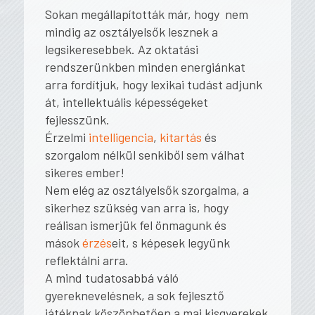
Sokan megállapították már, hogy nem
mindig az osztályelsők lesznek a
legsikeresebbek. Az oktatási
rendszerünkben minden energiánkat
arra fordítjuk, hogy lexikai tudást adjunk
át, intellektuális képességeket
fejlesszünk.
Érzelmi
intelligencia
,
kitartás
és
szorgalom nélkül senkiből sem válhat
sikeres ember!
Nem elég az osztályelsők szorgalma, a
sikerhez szükség van arra is, hogy
reálisan ismerjük fel önmagunk és
mások
érzés
eit, s képesek legyünk
reflektálni arra.
A mind tudatosabbá váló
gyereknevelésnek, a sok fejlesztő
játéknak köszönhetően a mai kisgyerekek