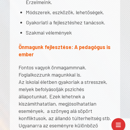
Érzelmeink.
Módszerek, eszközök, lehetőségek.
Gyakorlati a fejlesztéshez tanácsok.
Szakmai vélemények
Önmagunk fejlesztése: A pedagógus is
ember
Fontos vagyok önmagammnak.
Foglalkozzunk magunkkal is.
Az iskolai életben gyakoriak a stresszek,
melyek befolyásolják pszichés
állapotunkat. Ezek lehetnek a
kiszámíthatatlan, megjósolhatatlan
események, a szőnyeg alá söpört
konfliktusok, az állandó túlterheltség stb.
Ugyanarra az eseményre különböző