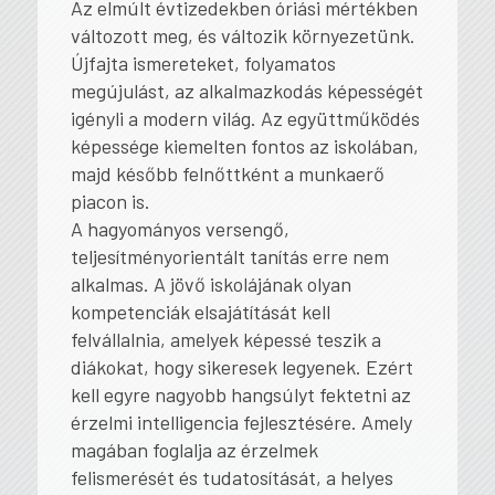
Az elmúlt évtizedekben óriási mértékben
változott meg, és változik környezetünk.
Újfajta ismereteket, folyamatos
megújulást, az alkalmazkodás képességét
igényli a modern világ. Az együttműködés
képessége kiemelten fontos az iskolában,
majd később felnőttként a munkaerő
piacon is.
A hagyományos versengő,
teljesítményorientált tanítás erre nem
alkalmas. A jövő iskolájának olyan
kompetenciák elsajátítását kell
felvállalnia, amelyek képessé teszik a
diákokat, hogy sikeresek legyenek. Ezért
kell egyre nagyobb hangsúlyt fektetni az
érzelmi intelligencia fejlesztésére. Amely
magában foglalja az érzelmek
felismerését és tudatosítását, a helyes