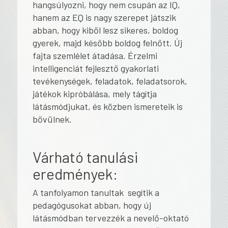
hangsúlyozni, hogy nem csupán az IQ,
hanem az EQ is nagy szerepet játszik
abban, hogy kiből lesz sikeres, boldog
gyerek, majd később boldog felnőtt. Új
fajta szemlélet átadása. Érzelmi
intelligenciát fejlesztő gyakorlati
tevékenységek, feladatok, feladatsorok,
játékok kipróbálása, mely tágítja
látásmódjukat, és közben ismereteik is
bővülnek.
Várható tanulási
eredmények:
A tanfolyamon tanultak segítik a
pedagógusokat abban, hogy új
látásmódban tervezzék a nevelő-oktató