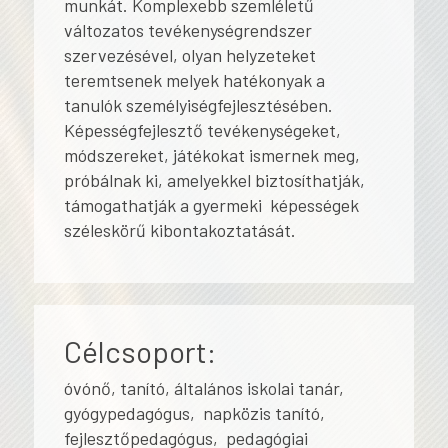
munkát. Komplexebb szemléletű
változatos tevékenységrendszer
szervezésével, olyan helyzeteket
teremtsenek melyek hatékonyak a
tanulók személyiségfejlesztésében.
Képességfejlesztő tevékenységeket,
módszereket, játékokat ismernek meg,
próbálnak ki, amelyekkel biztosíthatják,
támogathatják a gyermeki képességek
széleskörű kibontakoztatását.
Célcsoport:
óvónő, tanító, általános iskolai tanár,
gyógypedagógus, napközis tanító,
fejlesztőpedagógus, pedagógiai