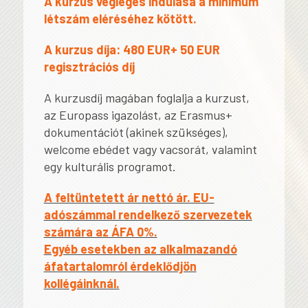
A kurzus végleges indulása a minimum
létszám eléréséhez kötött.
A kurzus díja: 480 EUR+ 50 EUR
regisztrációs díj
A kurzusdíj magában foglalja a kurzust,
az Europass igazolást, az Erasmus+
dokumentációt (akinek szükséges),
welcome ebédet vagy vacsorát, valamint
egy kulturális programot.
A feltüntetett ár nettó ár. EU-
adószámmal rendelkező szervezetek
számára az ÁFA 0%.
Egyéb esetekben az alkalmazandó
áfatartalomról érdeklődjön
kollégáinknál.