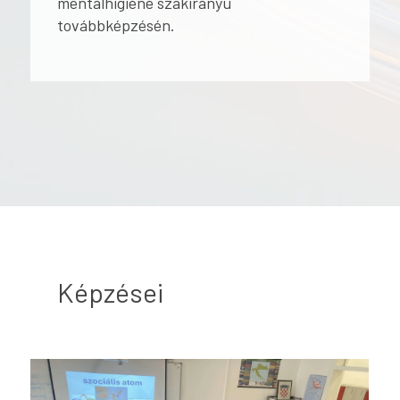
mentálhigiéné szakirányú
továbbképzésén.
Képzései