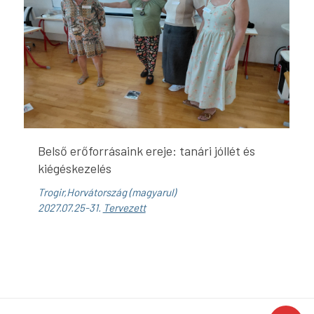
Belső erőforrásaink ereje: tanári jóllét és
kiégéskezelés
Trogir,Horvátország (magyarul)
2027.07.25-31.
Tervezett