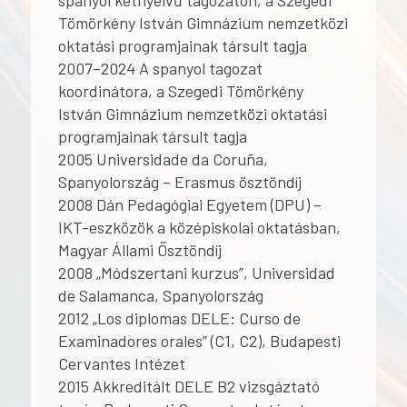
spanyol kétnyelvű tagozaton, a Szegedi
Tömörkény István Gimnázium nemzetközi
oktatási programjainak társult tagja
2007–2024 A spanyol tagozat
koordinátora, a Szegedi Tömörkény
István Gimnázium nemzetközi oktatási
programjainak társult tagja
2005 Universidade da Coruña,
Spanyolország – Erasmus ösztöndíj
2008 Dán Pedagógiai Egyetem (DPU) –
IKT-eszközök a középiskolai oktatásban,
Magyar Állami Ösztöndíj
2008 „Módszertani kurzus”, Universidad
de Salamanca, Spanyolország
2012 „Los diplomas DELE: Curso de
Examinadores orales” (C1, C2), Budapesti
Cervantes Intézet
2015 Akkreditált DELE B2 vizsgáztató