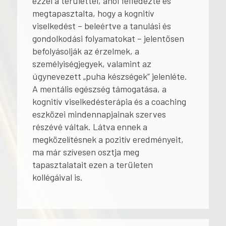
ezzel a területtel, ahol felfedezte és
megtapasztalta, hogy a kognitív
viselkedést – beleértve a tanulási és
gondolkodási folyamatokat – jelentősen
befolyásolják az érzelmek, a
személyiségjegyek, valamint az
úgynevezett „puha készségek” jelenléte.
A mentális egészség támogatása, a
kognitív viselkedésterápia és a coaching
eszközei mindennapjainak szerves
részévé váltak. Látva ennek a
megközelítésnek a pozitív eredményeit,
ma már szívesen osztja meg
tapasztalatait ezen a területen
kollégáival is.