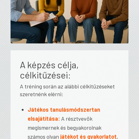
A képzés célja,
célkitűzései:
A tréning során az alábbi célkitűzéseket
szeretnénk elérni:
Játékos tanulásmódszertan
elsajátítása:
A résztvevők
megismernek és begyakorolnak
számos olyan
játékot és gyakorlatot
,