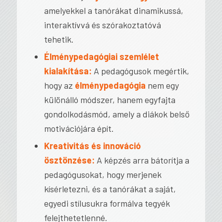
amelyekkel a tanórákat dinamikussá,
interaktívvá és szórakoztatóvá
tehetik.
Élménypedagógiai szemlélet
kialakítása:
A pedagógusok megértik,
hogy az
élménypedagógia
nem egy
különálló módszer, hanem egyfajta
gondolkodásmód, amely a diákok belső
motivációjára épít.
Kreativitás és innováció
ösztönzése:
A képzés arra bátorítja a
pedagógusokat, hogy merjenek
kísérletezni, és a tanórákat a saját,
egyedi stílusukra formálva tegyék
felejthetetlenné.