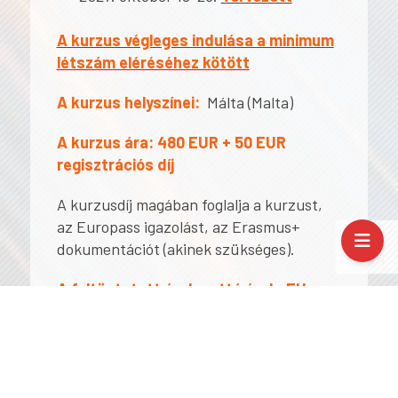
A kurzus végleges indulása a minimum
létszám eléréséhez kötött
A kurzus helyszínei:
Málta (Malta)
A kurzus ára:
480 EUR + 50 EUR
regisztrációs díj
A kurzusdíj magában foglalja a kurzust,
az Europass igazolást, az Erasmus+
dokumentációt (akinek szükséges).
A feltüntetett árak nettó árak. EU-
adószámmal rendelkező szervezetek
számára az ÁFA 0%.
Egyéb esetekben az alkalmazandó
áfatartalomról érdeklődjön