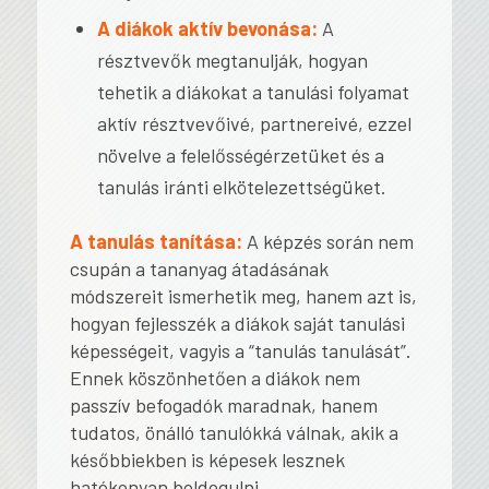
A diákok aktív bevonása:
A
résztvevők megtanulják, hogyan
tehetik a diákokat a tanulási folyamat
aktív résztvevőivé, partnereivé, ezzel
növelve a felelősségérzetüket és a
tanulás iránti elkötelezettségüket.
A tanulás tanítása:
A képzés során nem
csupán a tananyag átadásának
módszereit ismerhetik meg, hanem azt is,
hogyan fejlesszék a diákok saját tanulási
képességeit, vagyis a “tanulás tanulását”.
Ennek köszönhetően a diákok nem
passzív befogadók maradnak, hanem
tudatos, önálló tanulókká válnak, akik a
későbbiekben is képesek lesznek
hatékonyan boldogulni.