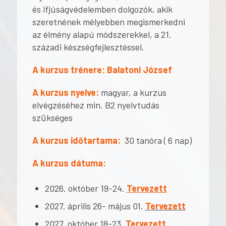
és ifjúságvédelemben dolgozók, akik
szeretnének mélyebben megismerkedni
az élmény alapú módszerekkel, a 21.
századi készségfejlesztéssel.
A kurzus trénere:
Balatoni József
A kurzus nyelve:
magyar, a kurzus
elvégzéséhez min. B2 nyelvtudás
szükséges
A kurzus időtartama:
30 tanóra ( 6 nap)
A kurzus dátuma:
2026. október 19-24.
Tervezett
2027. április 26- május 01.
Tervezett
2027. október 18-23.
Tervezett