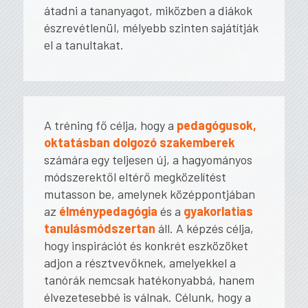
átadni a tananyagot, miközben a diákok
észrevétlenül, mélyebb szinten sajátítják
el a tanultakat.
A tréning fő célja, hogy a
pedagógusok,
oktatásban dolgozó szakemberek
számára egy teljesen új, a hagyományos
módszerektől eltérő megközelítést
mutasson be, amelynek középpontjában
az
élménypedagógia
és a
gyakorlatias
tanulásmódszertan
áll. A képzés célja,
hogy inspirációt és konkrét eszközöket
adjon a résztvevőknek, amelyekkel a
tanórák nemcsak hatékonyabbá, hanem
élvezetesebbé is válnak. Célunk, hogy a