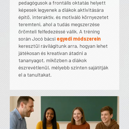
pedagógusok a frontális oktatás helyett
képesek legyenek a diákok aktivitására
építő, interaktív, és motiváló környezetet
teremteni, ahol a tudás megszerzése
örömteli felfedezéssé válik. A tréning
során Jocó bácsi
egyedi módszerein
keresztül rávilágítunk arra, hogyan lehet
játékosan és kreatívan átadni a
tananyagot, miközben a diákok
észrevétlenül, mélyebb szinten sajátítják
el a tanultakat.