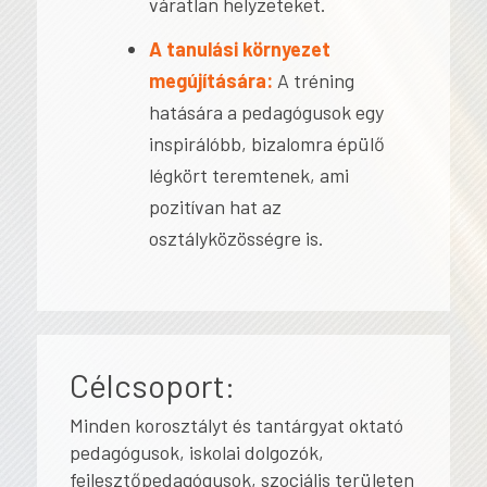
váratlan helyzeteket.
A tanulási környezet
megújítására:
A tréning
hatására a pedagógusok egy
inspirálóbb, bizalomra épülő
légkört teremtenek, ami
pozitívan hat az
osztályközösségre is.
Célcsoport:
Minden korosztályt és tantárgyat oktató
pedagógusok, iskolai dolgozók,
fejlesztőpedagógusok, szociális területen