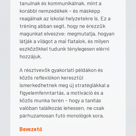
tanulnak és kommunikálnak, mint a
korábbi nemzedékek – és másképp
reagálnak az iskolai helyzetekre is. Ez a
tréning abban segít, hogy ne érezzük
magunkat elveszve: megmutatja, hogyan
látják a világot a mai fiatalok, és milyen
eszközökkel tudunk ténylegesen elérni
hozzájuk.
A résztvevők gyakorlati példákon és
közös reflexiókon keresztül
ismerkedhetnek meg új stratégiákkal a
figyelemfenntartás, a motiváció és a
közös munka terén – hogy a tanítás
valóban találkozás lehessen, ne csak
párhuzamosan futó monológok sora.
Bevezető