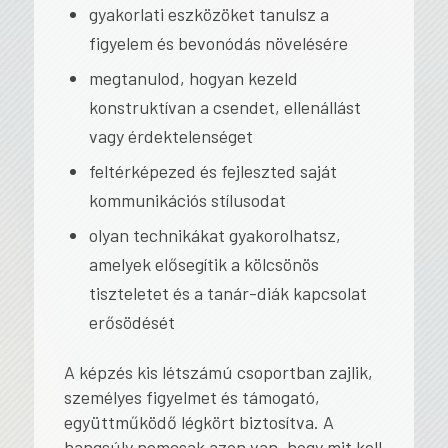
gyakorlati eszközöket tanulsz a
figyelem és bevonódás növelésére
megtanulod, hogyan kezeld
konstruktívan a csendet, ellenállást
vagy érdektelenséget
feltérképezed és fejleszted saját
kommunikációs stílusodat
olyan technikákat gyakorolhatsz,
amelyek elősegítik a kölcsönös
tiszteletet és a tanár-diák kapcsolat
erősödését
A képzés kis létszámú csoportban zajlik,
személyes figyelmet és támogató,
együttműködő légkört biztosítva. A
hangsúly nemcsak azon van, hogy
mit
kell