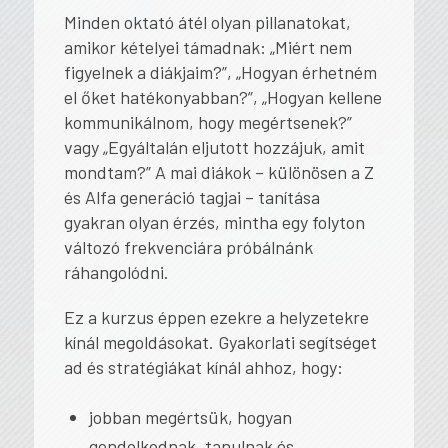
Minden oktató átél olyan pillanatokat,
amikor kételyei támadnak:
„Miért nem
figyelnek a diákjaim?”
,
„Hogyan érhetném
el őket hatékonyabban?”
,
„Hogyan kellene
kommunikálnom, hogy megértsenek?”
vagy
„Egyáltalán eljutott hozzájuk, amit
mondtam?”
A mai diákok – különösen a Z
és Alfa generáció tagjai – tanítása
gyakran olyan érzés, mintha egy folyton
változó frekvenciára próbálnánk
ráhangolódni.
Ez a kurzus éppen ezekre a helyzetekre
kínál megoldásokat. Gyakorlati segítséget
ad és stratégiákat kínál ahhoz, hogy:
jobban megértsük, hogyan
gondolkodnak, tanulnak és