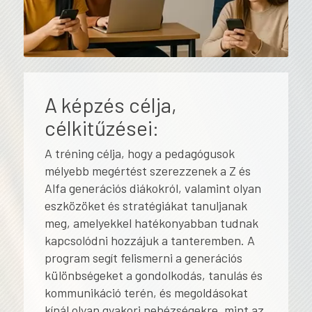
A képzés célja,
célkitűzései:
A tréning célja, hogy a pedagógusok
mélyebb megértést szerezzenek a Z és
Alfa generációs diákokról, valamint olyan
eszközöket és stratégiákat tanuljanak
meg, amelyekkel hatékonyabban tudnak
kapcsolódni hozzájuk a tanteremben. A
program segít felismerni a generációs
különbségeket a gondolkodás, tanulás és
kommunikáció terén, és megoldásokat
kínál olyan gyakori nehézségekre, mint az