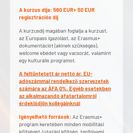
A kurzus díja
:
560 EUR+ 50 EUR
regisztrációs díj
A kurzusdíj magában foglalja a kurzust,
az Europass igazolást, az Erasmus+
dokumentációt (akinek szükséges),
welcome ebédet vagy vacsorát, valamint
egy kulturális programot.
A feltüntetett ár nettó ár. EU-
adószámmal rendelkező szervezetek
számára az ÁFA 0%. Egyéb esetekben
az alkalmazandó áfatartalomról
érdeklődjön kollégáinknál
Igényelhető források:
Az Erasmus+
program keretében minden mobilitási
költséget /utazási költség, tanfolyami