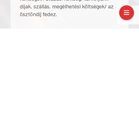
díjak, szállás, megélhetési költségek/ az
ösztöndíj fedez.
Tervezett tematika:
1. nap: Vasárnap: Érkezés, a kurzus és
a helyszín bemutatása, a résztvevők
bemutatkozása
Regisztráció a nap folyamán
14.30 – 15.00: Helyszín megismerése, tűz-
és balesetvédelmi oktatás
15.00 – 17.30: Kurzus és tréner
bemutatása, résztvevők bemutatkozása