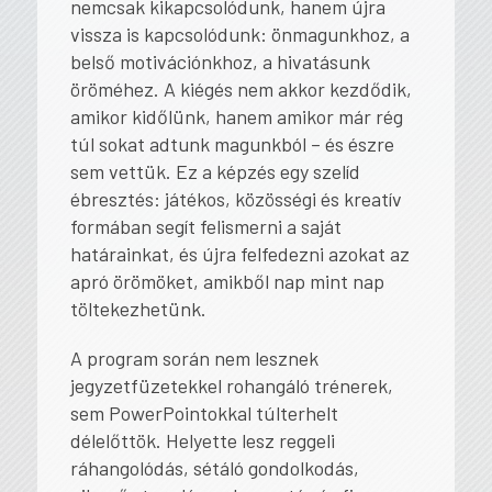
nemcsak kikapcsolódunk, hanem újra
vissza
is kapcsolódunk: önmagunkhoz, a
belső motivációnkhoz, a hivatásunk
öröméhez. A kiégés nem akkor kezdődik,
amikor kidőlünk, hanem amikor már rég
túl sokat adtunk magunkból – és észre
sem vettük. Ez a képzés egy szelíd
ébresztés: játékos, közösségi és kreatív
formában segít felismerni a saját
határainkat, és újra felfedezni azokat az
apró örömöket, amikből nap mint nap
töltekezhetünk.
A program során nem lesznek
jegyzetfüzetekkel rohangáló trénerek,
sem PowerPointokkal túlterhelt
délelőttök. Helyette lesz reggeli
ráhangolódás, sétáló gondolkodás,