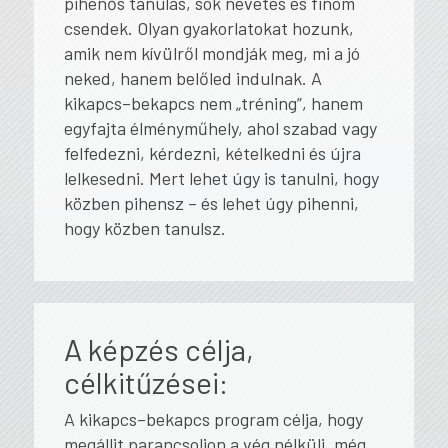
pihenős tanulás, sok nevetés és finom
csendek. Olyan gyakorlatokat hozunk,
amik nem kívülről mondják meg, mi a jó
neked, hanem belőled indulnak. A
kikapcs–bekapcs nem „tréning”, hanem
egyfajta élményműhely, ahol szabad vagy
felfedezni, kérdezni, kételkedni és újra
lelkesedni. Mert lehet úgy is tanulni, hogy
közben pihensz – és lehet úgy pihenni,
hogy közben tanulsz.
A képzés célja,
célkitűzései:
A
kikapcs–bekapcs
program célja, hogy
megálljt parancsoljon a vég nélküli „még