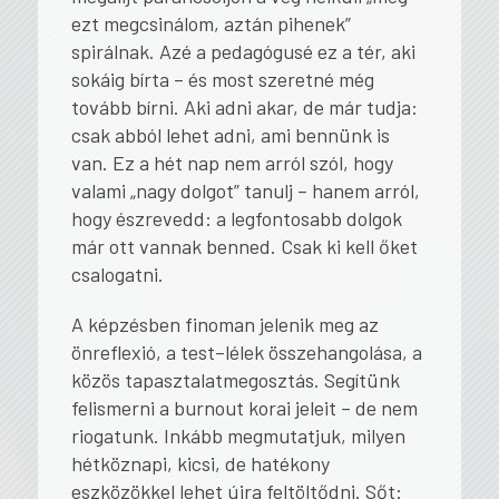
ezt megcsinálom, aztán pihenek”
spirálnak. Azé a pedagógusé ez a tér, aki
sokáig bírta – és most szeretné még
tovább bírni. Aki adni akar, de már tudja:
csak abból lehet adni, ami bennünk is
van. Ez a hét nap nem arról szól, hogy
valami „nagy dolgot” tanulj – hanem arról,
hogy észrevedd: a legfontosabb dolgok
már ott vannak benned. Csak ki kell őket
csalogatni.
A képzésben finoman jelenik meg az
önreflexió, a test–lélek összehangolása, a
közös tapasztalatmegosztás. Segítünk
felismerni a burnout korai jeleit – de nem
riogatunk. Inkább megmutatjuk, milyen
hétköznapi, kicsi, de hatékony
eszközökkel lehet újra feltöltődni. Sőt: