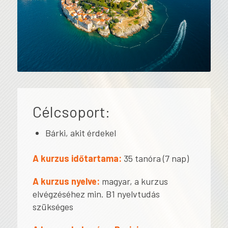
Célcsoport:
Bárki, akit érdekel
A kurzus időtartama:
35 tanóra (7 nap)
A kurzus nyelve:
magyar, a kurzus
elvégzéséhez min. B1 nyelvtudás
szükséges