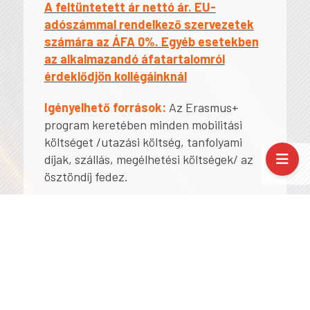
A feltüntetett ár nettó ár. EU-
adószámmal rendelkező szervezetek
számára az ÁFA 0%. Egyéb esetekben
az alkalmazandó áfatartalomról
érdeklődjön kollégáinknál
Igényelhető források:
Az Erasmus+
program keretében minden mobilitási
költséget /utazási költség, tanfolyami
díjak, szállás, megélhetési költségek/ az
ösztöndíj fedez.
Tervezett tematika
1. nap: Vasárnap: Érkezés, a kurzus és
a helyszín bemutatása, a résztvevők