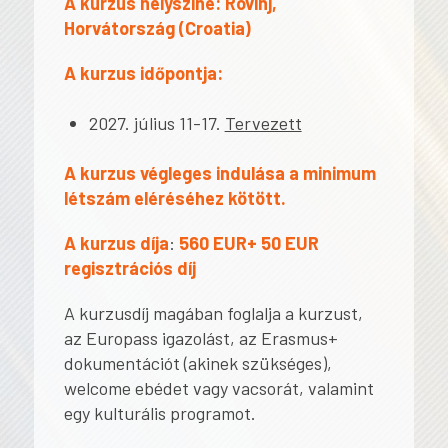
A kurzus helyszíne: Rovinj,
Horvátország (Croatia)
A kurzus időpontja:
2027. július 11-17.
Tervezett
A kurzus végleges indulása a minimum
létszám eléréséhez kötött.
A kurzus díja
:
560 EUR+ 50 EUR
regisztrációs díj
A kurzusdíj magában foglalja a kurzust,
az Europass igazolást, az Erasmus+
dokumentációt (akinek szükséges),
welcome ebédet vagy vacsorát, valamint
egy kulturális programot.