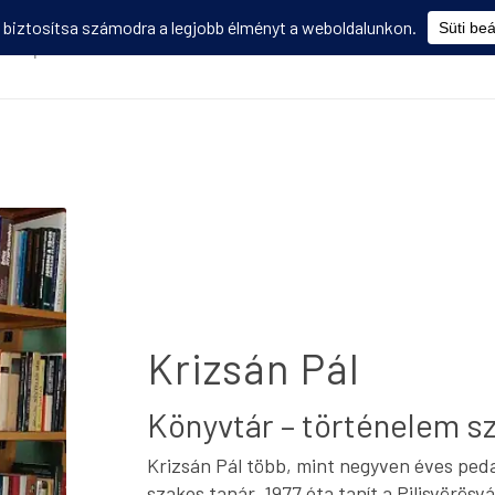
Képzések
Diákmobilitás
Utasbiztosítás
Disszemináció
V
Krizsán Pál
Könyvtár – történelem s
Krizsán Pál több, mint negyven éves ped
szakos tanár, 1977 óta tanít a Pilisvörö