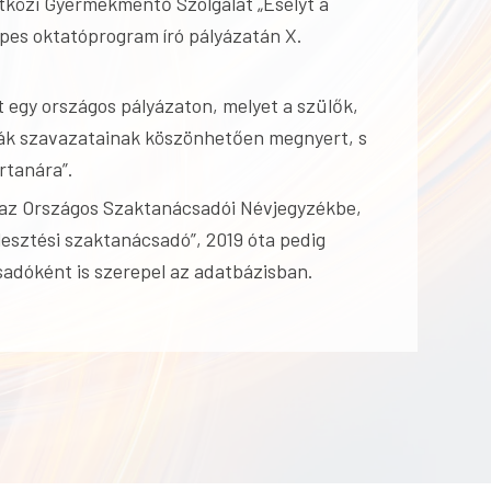
közi Gyermekmentő Szolgálat „Esélyt a
pes oktatóprogram író pályázatán X.
t egy országos pályázaton, melyet a szülők,
gák szavazatainak köszönhetően megnyert, s
ertanára”.
 az Országos Szaktanácsadói Névjegyzékbe,
lesztési szaktanácsadó”, 2019 óta pedig
sadóként is szerepel az adatbázisban.