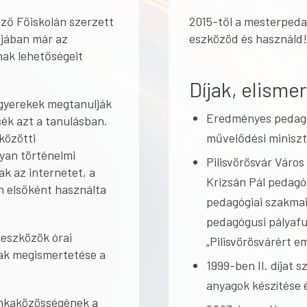
ző Főiskolán szerzett
2015-től a mesterpeda
jában már az
eszközöd és használd!
ak lehetőségeit
Díjak, elisme
 gyerekek megtanulják
Eredményes pedagó
sék azt a tanulásban.
közötti
művelődési miniszte
lyan történelmi
Pilisvörösvár Váro
k az internetet, a
Krizsán Pál pedagó
n elsőként használta
pedagógiai szakmai
pedagógusi pályaf
 eszközök órai
„Pilisvörösvárért 
ak megismertetése a
1999-ben II. díjat sz
anyagok készítése é
unkaközösségének a