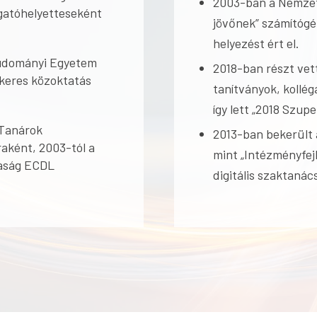
2003-ban a Nemzet
zgatóhelyetteseként
jövőnek” számítógé
helyezést ért el.
tudományi Egyetem
2018-ban részt vet
keres közoktatás
tanítványok, kollé
így lett „2018 Szup
 Tanárok
2013-ban bekerült
raként, 2003-tól a
mint „Intézményfej
aság ECDL
digitális szaktanác