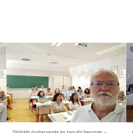
Digitális óratervezés és tanulói bevonás –