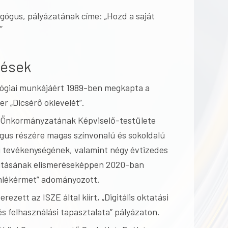
gógus, pályázatának címe: „Hozd a saját
”
rések
giai munkájáért 1989-ben megkapta a
r „Dicsérő oklevelét”.
s Önkormányzatának Képviselő-testülete
gus részére magas színvonalú és sokoldalú
 tevékenységének, valamint négy évtizedes
utásának elismeréseképpen 2020-ban
emlékérmet” adományozott.
erezett az ISZE által kiírt, „Digitális oktatási
s felhasználási tapasztalata” pályázaton.