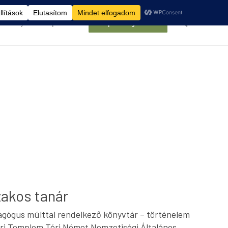
élemények
Kapcsolat
Belépés/Regisztráció
zakos tanár
agógus múlttal rendelkező könyvtár – történelem
svári Templom Téri Német Nemzetiségi Általános