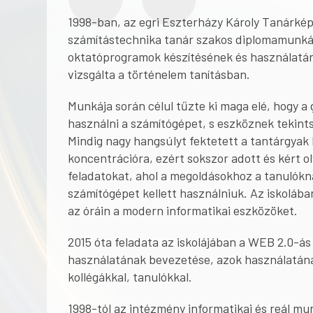
1998-ban, az egri Eszterházy Károly Tanárkép
számítástechnika tanár szakos diplomamunká
oktatóprogramok készítésének és használatán
vizsgálta a történelem tanításban.
Munkája során célul tűzte ki maga elé, hogy a
használni a számítógépet, s eszköznek tekint
Mindig nagy hangsúlyt fektetett a tantárgyak 
koncentrációra, ezért sokszor adott és kért o
feladatokat, ahol a megoldásokhoz a tanulókna
számítógépet kellett használniuk. Az iskolába
az óráin a modern informatikai eszközöket.
2015 óta feladata az iskolájában a WEB 2.0-ás
használatának bevezetése, azok használatán
kollégákkal, tanulókkal.
1998-tól az intézmény informatikai és reál m