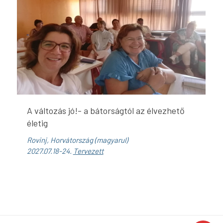
A változás jó!- a bátorságtól az élvezhető
életig
Rovinj, Horvátország (magyarul)
2027.07.18-24.
Tervezett