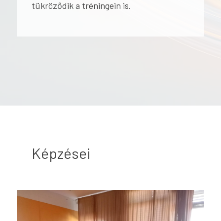
tükröződik a tréningein is.
Képzései