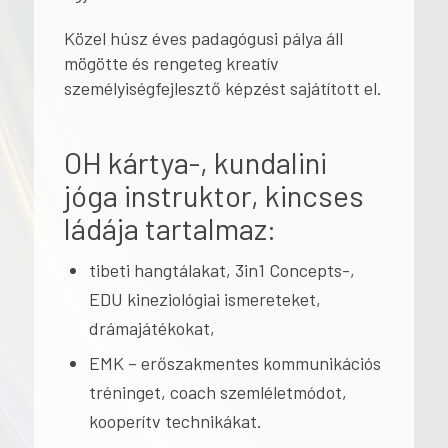
Közel húsz éves padagógusi pálya áll
mögötte és rengeteg kreatív
személyiségfejlesztő képzést sajátított el.
OH kártya-, kundalini
jóga instruktor, kincses
ládája tartalmaz:
tibeti hangtálakat, 3in1 Concepts-,
EDU kineziológiai ismereteket,
drámajátékokat,
EMK – erőszakmentes kommunikációs
tréninget, coach szemléletmódot,
kooperítv technikákat.