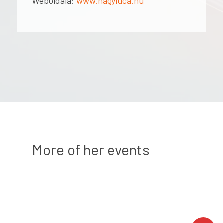
Weboldala:
www.nagyluca.hu
More of her events