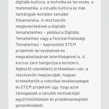
digitális kultúra, a technika és tervezés, a
matematika, a vizuális kultúra és más
tantárgyak komplex tanulási
folyamataira. A résztvevők
megismerkednek a digitális
témahetekhez – például a Digitális
Témahéthez vagy a Fenntarthatósági
Témahéthez – kapcsolódó STEM
projektek tervezésének és
megvalósításának lehetőségeivel is. A
kurzus záró hangsúlya a korszerű,
fejlesztő szemléletű értékelésen van: a
résztvevők megtanulják, hogyan
értékelhetők a robotikai tevékenységek
és STEM projektek úgy, hogy azok
támogassák a tanulók motivációját,
együttműködését és problémamegoldó
gondolkodását.