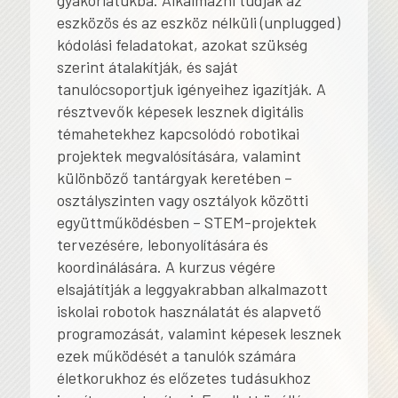
eszközös és az eszköz nélküli (unplugged)
kódolási feladatokat, azokat szükség
szerint átalakítják, és saját
tanulócsoportjuk igényeihez igazítják. A
résztvevők képesek lesznek digitális
témahetekhez kapcsolódó robotikai
projektek megvalósítására, valamint
különböző tantárgyak keretében –
osztályszinten vagy osztályok közötti
együttműködésben – STEM-projektek
tervezésére, lebonyolítására és
koordinálására. A kurzus végére
elsajátítják a leggyakrabban alkalmazott
iskolai robotok használatát és alapvető
programozását, valamint képesek lesznek
ezek működését a tanulók számára
életkorukhoz és előzetes tudásukhoz