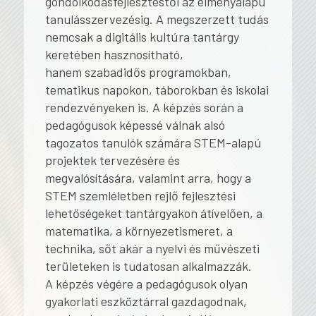
gondolkodásfejlesztéstől az élményalapú
tanulásszervezésig. A megszerzett tudás
nemcsak a digitális kultúra tantárgy
keretében hasznosítható,
hanem szabadidős programokban,
tematikus napokon, táborokban és iskolai
rendezvényeken is. A képzés során a
pedagógusok képessé válnak alsó
tagozatos tanulók számára STEM-alapú
projektek tervezésére és
megvalósítására, valamint arra, hogy a
STEM szemléletben rejlő fejlesztési
lehetőségeket tantárgyakon átívelően, a
matematika, a környezetismeret, a
technika, sőt akár a nyelvi és művészeti
területeken is tudatosan alkalmazzák.
A képzés végére a pedagógusok olyan
gyakorlati eszköztárral gazdagodnak,