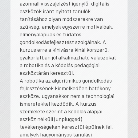
azonnali visszajelzést igénylő, digitális
eszközök iránt nyitott tanulók
tanításához olyan módszerekre van
szükség, amelyek egyszerre motiválóak,
élményalapúak és tudatos
gondolkodásfejlesztést szolgálnak. A
kurzus erre a kihívásra kínál korszerű,
gyakorlatban jól alkalmazható válaszokat
a robotika és a kódolás pedagógiai
eszköztárán keresztül.
A robotika az algoritmikus gondolkodás
fejlesztésének kiemelkedően hatékony
eszköze, ugyanakkor nem a technológiai
ismeretekkel kezdődik. A kurzus
szemlélete szerint a kódolás alapjai
eszköz nélküli (unplugged)
tevékenységeken keresztül épülnek fel,
amelyek hagyományos tanulási