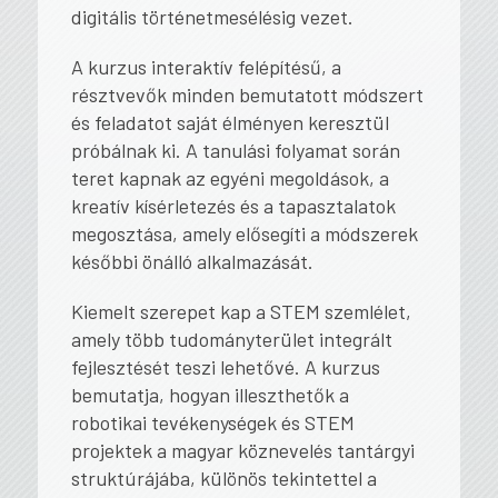
digitális történetmesélésig vezet.
A kurzus interaktív felépítésű, a
résztvevők minden bemutatott módszert
és feladatot saját élményen keresztül
próbálnak ki. A tanulási folyamat során
teret kapnak az egyéni megoldások, a
kreatív kísérletezés és a tapasztalatok
megosztása, amely elősegíti a módszerek
későbbi önálló alkalmazását.
Kiemelt szerepet kap a STEM szemlélet,
amely több tudományterület integrált
fejlesztését teszi lehetővé. A kurzus
bemutatja, hogyan illeszthetők a
robotikai tevékenységek és STEM
projektek a magyar köznevelés tantárgyi
struktúrájába, különös tekintettel a