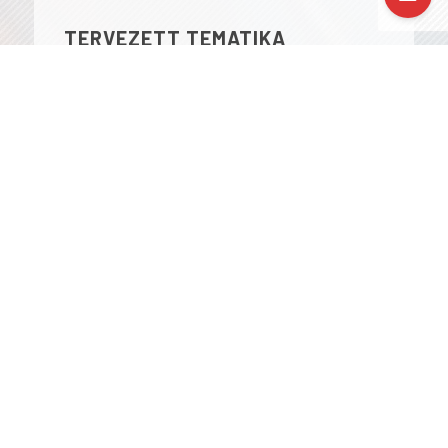
TERVEZETT TEMATIKA
1. nap: Vasárnap: Érkezés, a kurzus és
a helyszín bemutatása, a résztvevők
bemutatkozása
Regisztráció a nap folyamán
14.30 – 15.00: Helyszín megismerése, tűz-
és balesetvédelmi oktatás
15.00 – 17.30: Kurzus és tréner
bemutatása, résztvevők bemutatkozása
– 5 percben minden résztvevő
bemutatkozik és ismerteti az
intézményét, illetve a céljait, amit a
kurzus elvégzésével szeretne elérni