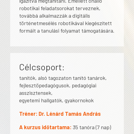
igazítva megtanítani. Emellett önálló
robotikai feladatsorokat terveznek,
továbbá alkalmazzák a digitális
történetmesélés robotikával kiegészített
formáit a tanulási folyamat támogatására.
Célcsoport:
tanítók, alsó tagozaton tanító tanárok,
fejlesztőpedagógusok, pedagógiai
asszisztensek,
egyetemi hallgatók, gyakornokok
Tréner: Dr. Lénárd Tamás András
A kurzus időtartama:
35 tanóra (7 nap)