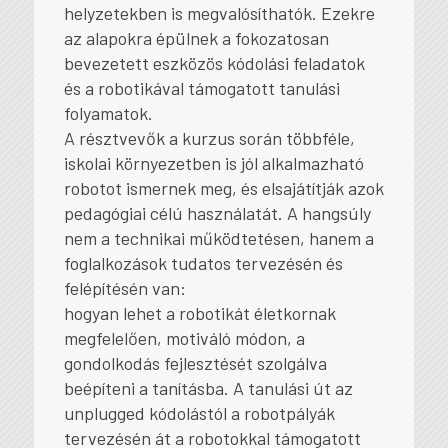
helyzetekben is megvalósíthatók. Ezekre
az alapokra épülnek a fokozatosan
bevezetett eszközös kódolási feladatok
és a robotikával támogatott tanulási
folyamatok.
A résztvevők a kurzus során többféle,
iskolai környezetben is jól alkalmazható
robotot ismernek meg, és elsajátítják azok
pedagógiai célú használatát. A hangsúly
nem a technikai működtetésen, hanem a
foglalkozások tudatos tervezésén és
felépítésén van:
hogyan lehet a robotikát életkornak
megfelelően, motiváló módon, a
gondolkodás fejlesztését szolgálva
beépíteni a tanításba. A tanulási út az
unplugged kódolástól a robotpályák
tervezésén át a robotokkal támogatott