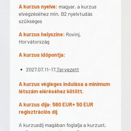
A kurzus nyelve:
magyar, a kurzus
elvégzéséhez min. B2 nyelvtudás
szükséges
A kurzus helyszíne:
Rovinj,
Horvátország
A kurzus időpontja:
2027.07.11-17.
Tervezett
A kurzus végleges indulása a minimum
létszám eléréséhez kötött.
A kurzus díja
:
560 EUR+ 50 EUR
regisztrációs díj
A kurzusdíj magában foglalja a kurzust,