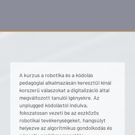
A kurzus a robotika és a kódolás
pedagógiai alkalmazásán keresztül kínál
korszerű válaszokat a digitalizáció által
megváltozott tanulói igényekre. Az
unplugged kódolástól indulva,
fokozatosan vezeti be az eszközös
robotikai tevékenységeket, hangsúlyt
helyezve az algoritmikus gondolkodás és