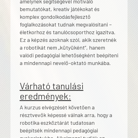
amelynek segítségével motiváló
bemutatókat, kreatív játékokat és
komplex gondolkodásfejlesztő
foglalkozásokat tudnak megvalósítani –
életkorhoz és tanulócsoporthoz igazítva.
Ez a képzés azoknak szól, akik szeretnék
a robotikát nem „kütyüként”, hanem
valódi pedagógiai lehetőségként beépíteni
a mindennapi nevelő-oktató munkába.
Várható tanulási
eredmények:
A kurzus elvégzését követően a
résztvevők képessé válnak arra, hogy a
robotika eszköztárát tudatosan
beépítsék mindennapi pedagógiai
gyakorlatukba. Alkalmazni tudják az