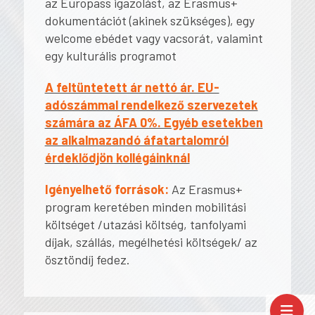
az Europass igazolást, az Erasmus+
dokumentációt (akinek szükséges), egy
welcome ebédet vagy vacsorát, valamint
egy kulturális programot
A feltüntetett ár nettó ár. EU-
adószámmal rendelkező szervezetek
számára az ÁFA 0%. Egyéb esetekben
az alkalmazandó áfatartalomról
érdeklődjön kollégáinknál
Igényelhető források:
Az Erasmus+
program keretében minden mobilitási
költséget /utazási költség, tanfolyami
díjak, szállás, megélhetési költségek/ az
ösztöndíj fedez.