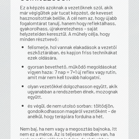
Ez a képzés azoknak a vezetőknek szól, akik
már végigültek pár tucat képzést, de keveset
hasznosítottak belőle. A cél nem az, hogy újabb
fogalomtárat tanulj, hanem hogy reflektálhass,
gyakorolhass, újrakeretezhess – saját
helyzeteiden keresztül. A műhely célja, hogy
minden résztvevő:
felismerje, hol vannak elakadások a vezetői
eszköztárában, és kapjon friss technikákat
ezek oldására,
gyorsan bevethető, működő megoldásokat
vigyen haza: 7 nap = 7+1 új reflex vagy rutin,
amit már nem kell tovább halogatni,
olyan vezetőkkel dolgozhasson együtt, akik
ugyanabban a rendszerben élnek, mozognak
együtt.
és végül, de nem utolsó sorban: töltődjön,
gondolkodhasson magáról vezetőként – de
anélkül, hogy terápiára fordulna a hét.
Nem baj, ha nem vagy a megosztás bajnoka, itt
nem ez a mérce. Az is teljesen rendben van, ha