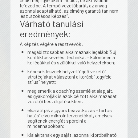
csak megfigyelőként indulsz, de aktívabban
fejezed be. A tempó vezetőbarát, az anyag
azonnal adaptálható, az élmény garantáltan nem
lesz „szokásos képzés”.
Várható tanulási
eredmények:
A képzés végére a résztvevők:
magabiztosabban alkalmaznak legalább 3 új
konfliktuskezelési technikát – különösen a
kollégákkal és szülőkkel való helyzetekben;
képesek lesznek helyzetfüggő vezetői
stratégiákat választani a korábbi „egyféle
stílus” helyett;
megismerik a coaching szemlélet alapjait,
és gyakorolják is azok célzott alkalmazását
vezetői beszélgetésekben;
elsajátítják a „gyors beavatkozás – tartós
hatás” elvű mikrointervenciókat, amelyek
segítenek energiát spórolni a
mindennapokban;
kialakítanak egy saját, azonnal kipróbálható