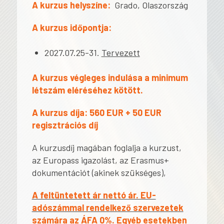
A kurzus helyszíne:
Grado, Olaszország
A kurzus időpontja:
2027.07.25-31.
Tervezett
A kurzus végleges indulása a minimum
létszám eléréséhez kötött.
A kurzus díja:
560 EUR + 50 EUR
regisztrációs díj
A kurzusdíj magában foglalja a kurzust,
az Europass igazolást, az Erasmus+
dokumentációt (akinek szükséges),
A feltüntetett ár nettó ár. EU-
adószámmal rendelkező szervezetek
számára az ÁFA 0%. Egyéb esetekben