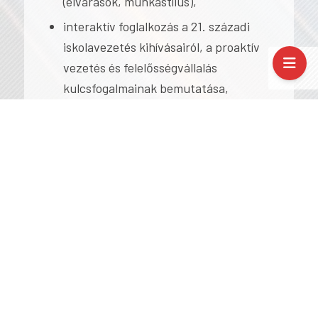
(elvárások, munkastílus),
interaktív foglalkozás a 21. századi
iskolavezetés kihívásairól, a proaktív
vezetés és felelősségvállalás
kulcsfogalmainak bemutatása,
reflexiós gyakorlat: „Mit jelent a
hatékony vezetés az én iskolámban?”
3. nap: Kedd – Önismeret és vezetési
stílus
Tevékenységek: A vezetési stílusok
bemutatása a DISC modellen keresztül.
Feladatok:
Önértékelés, egyéni DISC-profil