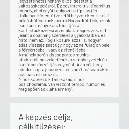
jegyzetelhetsz néhány okos idézetet a
változáskezelésről. Ez egy interaktív, dinamikus
műhely, ahol együtt dolgozunk tipikus (és
tipikusan kimerítő) vezetői helyzeteken. Iskolai
példákból indulunk, nem a Harvardról. Dolgozunk
esettanulmányokon, frissítjük a
konfliktuskezelési arzenálod, megnézzük, mit
jelent a coaching szemlélet a gyakorlatban, és
mitől nem az. Foglalkozunk azzal is, hogyan
adsz visszajelzést úgy, hogy az ne fulladjon bele
a félreértésbe – vagy az ellenállásba.
A műhely során kiscsoportos munka,
strukturált beszélgetések, szerephelyzetek és
akciótanulás váltják egymást. Az a cél, hogy
minden napra jusson valami, amit másnap akár
már használhatsz is.
Nincs kötelező kitárulkozás, nincs
pszichodráma. Van viszont tempó, humor, és
meglepően sok „aha élmény”.
A képzés célja,
célkitűzései: