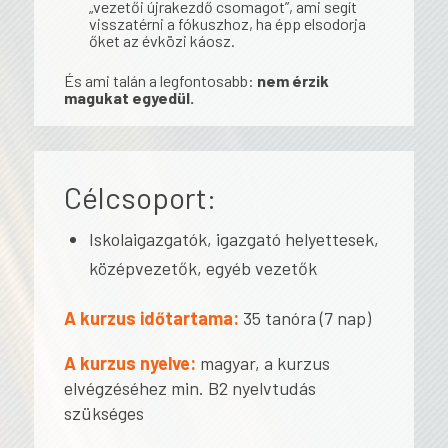
„vezetői újrakezdő csomagot”, ami segít
visszatérni a fókuszhoz, ha épp elsodorja
őket az évközi káosz.
És ami talán a legfontosabb:
nem érzik
magukat egyedül.
Célcsoport:
Iskolaigazgatók, igazgató helyettesek,
középvezetők, egyéb vezetők
A kurzus időtartama:
35 tanóra (7 nap)
A kurzus nyelve:
magyar, a kurzus
elvégzéséhez min. B2 nyelvtudás
szükséges