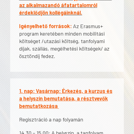
az alkalmazandó áfatartalomról
érdeklődjön kollégáinknál.
Igényelhető források:
Az Erasmus+
program keretében minden mobilitási
költséget /utazási költség, tanfolyami
díjak, szállás, megélhetési költségek/ az
ösztöndíj fedez.
1. nap: Vasárnap: Érkezés, a kurzus és
a helyszín bemutatása, a résztvevők
bemutatkozása
Regisztráció a nap folyamán
14.30 – 15.00: A helyszín, a tanfolyam