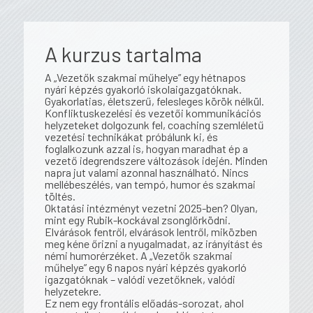
A kurzus tartalma
A „Vezetők szakmai műhelye” egy hétnapos
nyári képzés gyakorló iskolaigazgatóknak.
Gyakorlatias, életszerű, felesleges körök nélkül.
Konfliktuskezelési és vezetői kommunikációs
helyzeteket dolgozunk fel, coaching szemléletű
vezetési technikákat próbálunk ki, és
foglalkozunk azzal is, hogyan maradhat ép a
vezető idegrendszere változások idején. Minden
napra jut valami azonnal használható. Nincs
mellébeszélés, van tempó, humor és szakmai
töltés.
Oktatási intézményt vezetni 2025-ben? Olyan,
mint egy Rubik-kockával zsonglőrködni.
Elvárások fentről, elvárások lentről, miközben
meg kéne őrizni a nyugalmadat, az irányítást és
némi humorérzéket. A „Vezetők szakmai
műhelye” egy 6 napos nyári képzés gyakorló
igazgatóknak – valódi vezetőknek, valódi
helyzetekre.
Ez nem egy frontális előadás-sorozat, ahol