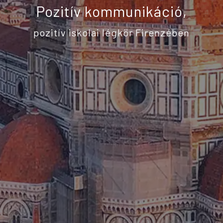
Pozitív kommunikáció,
pozitív iskolai légkör Firenzében