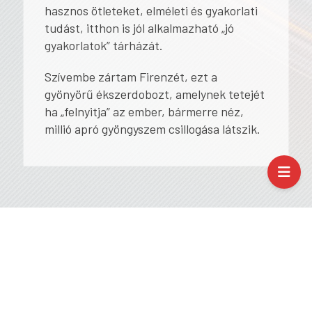
hasznos ötleteket, elméleti és gyakorlati
tudást, itthon is jól alkalmazható „jó
gyakorlatok” tárházát.
Szívembe zártam Firenzét, ezt a
gyönyörű ékszerdobozt, amelynek tetejét
ha „felnyitja” az ember, bármerre néz,
millió apró gyöngyszem csillogása látszik.
További hasonló írások