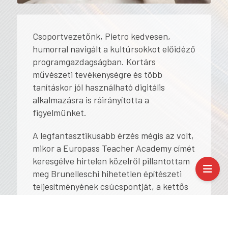
Csoportvezetőnk, Pietro kedvesen,
humorral navigált a kultúrsokkot előidéző
programgazdagságban. Kortárs
művészeti tevékenységre és több
tanításkor jól használható digitális
alkalmazásra is ráirányította a
figyelmünket.
A legfantasztikusabb érzés mégis az volt,
mikor a Europass Teacher Academy címét
keresgélve hirtelen közelről pillantottam
meg Brunelleschi hihetetlen építészeti
teljesítményének csúcspontját, a kettős
héjazatú kupolát, amiről olyan sokat
olvastam, tanultam, de eddig nem
láthattam.