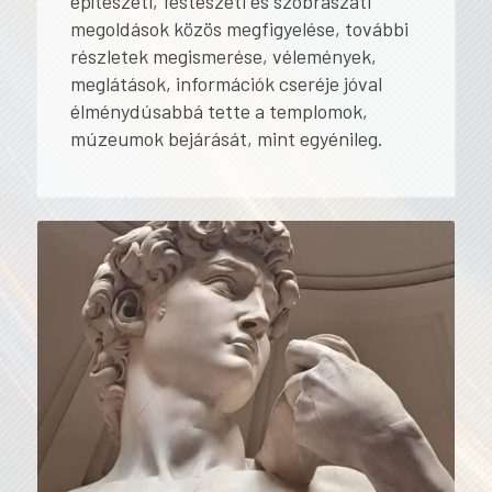
építészeti, festészeti és szobrászati
megoldások közös megfigyelése, további
részletek megismerése, vélemények,
meglátások, információk cseréje jóval
élménydúsabbá tette a templomok,
múzeumok bejárását, mint egyénileg.