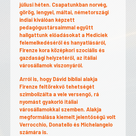
júliusi héten. Csapatunkban norvég,
görög, lengyel, máltai, németországi
indiai kiválóan képzett
pedagógustársaimmal együtt
hallgattunk előadásokat a Mediciek
felemelkedéséről és hanyatlásáról,
Firenze kora középkori szociális és
gazdasági helyzetéről, az itáliai
városállamok viszonyáról.
Arról is, hogy Dávid bibliai alakja
Firenze feltörekvő tehetségét
szimbolizálta a vele versengő, rá
nyomást gyakorló itáliai
városállamokkal szemben. Alakja
megformálása kiemelt jelentőségű volt
Verrocchio, Donatello és Michelangelo
számára is.