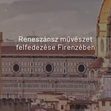
Reneszánsz művészet
felfedezése Firenzében