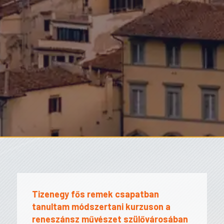
Tizenegy fős remek csapatban
tanultam módszertani kurzuson a
reneszánsz művészet szülővárosában