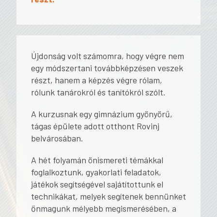
Újdonság volt számomra, hogy végre nem
egy módszertani továbbképzésen veszek
részt, hanem a képzés végre rólam,
rólunk tanárokról és tanítókról szólt.
A kurzusnak egy gimnázium gyönyörű,
tágas épülete adott otthont Rovinj
belvárosában.
A hét folyamán önismereti témákkal
foglalkoztunk, gyakorlati feladatok,
játékok segítségével sajátítottunk el
technikákat, melyek segítenek bennünket
őnmagunk mélyebb megismerésében, a