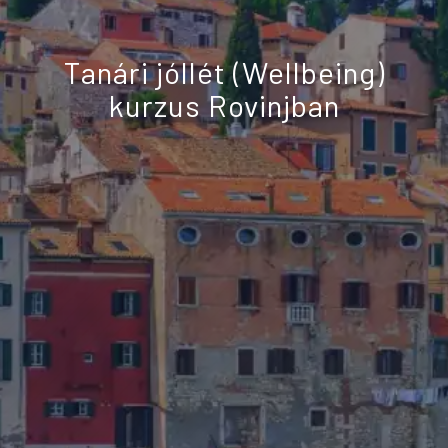
Tanári jóllét (Wellbeing)
kurzus Rovinjban