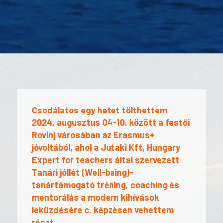
Csodálatos egy hetet tölthettem
2024. augusztus 04-10. között a festői
Rovinj városában az Erasmus+
jóvoltából, ahol a Jutaki Kft, Hungary
Expert for teachers által szervezett
Tanári jóllét (Well-being)-
tanártámogató tréning, coaching és
mentorálás a modern kihívások
leküzdésére c. képzésen vehettem
részt.