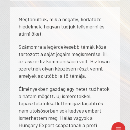
Megtanultuk, mik a negatív, korlátozó
hiedelmek, hogyan tudjuk felismerni és
átírni őket.
Számomra a legérdekesebb témák közé
tartozott a saját jogaim megismerése, ill.
az asszertív kommunikáció volt. Biztosan
szeretnék olyan képzésen részt venni,
amelyek az utóbbi a fő témája.
Élményekben gazdag egy hetet tudhatok
a hátam mögött, új ismeretekkel,
tapasztalatokkal lettem gazdagabb és
nem utolsósorban sok kedves embert
ismerhettem meg, Hálás vagyok a
Hungary Expert csapatának a profi