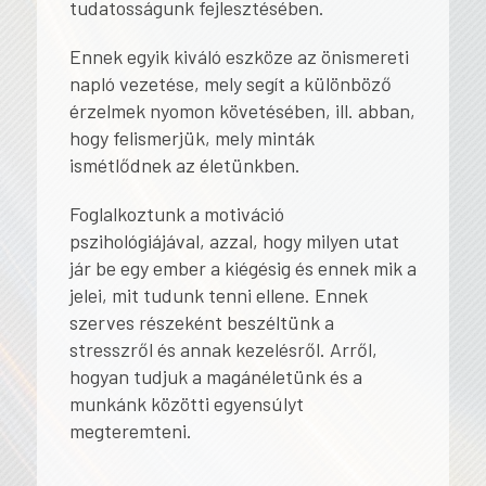
tudatosságunk fejlesztésében.
Ennek egyik kiváló eszköze az önismereti
napló vezetése, mely segít a különböző
érzelmek nyomon követésében, ill. abban,
hogy felismerjük, mely minták
ismétlődnek az életünkben.
Foglalkoztunk a motiváció
pszihológiájával, azzal, hogy milyen utat
jár be egy ember a kiégésig és ennek mik a
jelei, mit tudunk tenni ellene. Ennek
szerves részeként beszéltünk a
stresszről és annak kezelésről. Arről,
hogyan tudjuk a magánéletünk és a
munkánk közötti egyensúlyt
megteremteni.