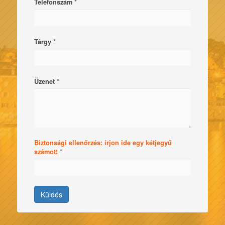
*
Telefonszám
*
Tárgy
*
Üzenet
Biztonsági ellenőrzés: írjon ide egy kétjegyű
*
számot!
Küldés