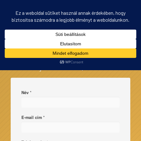
Kontakt form V2 – PANEL
Ön itt áll:
Kezdőlap
/
Kontakt form V2 – PANEL
Küldje el üzenetét, kérdését!
*
Név
*
E-mail cím