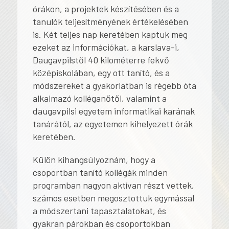
órákon, a projektek készítésében és a
tanulók teljesítményének értékelésében
is. Két teljes nap keretében kaptuk meg
ezeket az információkat, a karslava-i,
Daugavpilstől 40 kilométerre fekvő
középiskolában, egy ott tanító, és a
módszereket a gyakorlatban is régebb óta
alkalmazó kolléganőtől, valamint a
daugavpilsi egyetem informatikai karának
tanárától, az egyetemen kihelyezett órák
keretében.
Külön kihangsúlyoznám, hogy a
csoportban tanító kollégák minden
programban nagyon aktívan részt vettek,
számos esetben megosztottuk egymással
a módszertani tapasztalatokat, és
gyakran párokban és csoportokban