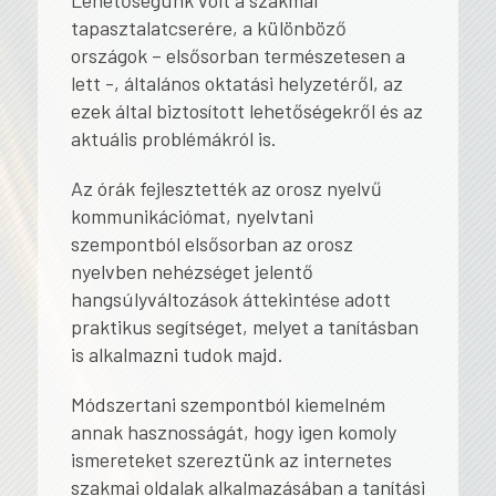
Lehetőségünk volt a szakmai
tapasztalatcserére, a különböző
országok – elsősorban természetesen a
lett -, általános oktatási helyzetéről, az
ezek által biztosított lehetőségekről és az
aktuális problémákról is.
Az órák fejlesztették az orosz nyelvű
kommunikációmat, nyelvtani
szempontból elsősorban az orosz
nyelvben nehézséget jelentő
hangsúlyváltozások áttekintése adott
praktikus segítséget, melyet a tanításban
is alkalmazni tudok majd.
Módszertani szempontból kiemelném
annak hasznosságát, hogy igen komoly
ismereteket szereztünk az internetes
szakmai oldalak alkalmazásában a tanítási