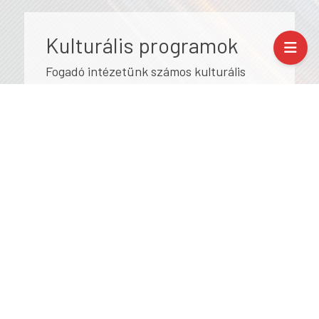
Kulturális programok
Fogadó intézetünk számos kulturális
programot és kirándulást szervezett
számunkra. Megtekintettük Daugavpils
nevezetességeit, jártunk többek között a
Templom hegyen, ahol az óhitű, a
pravoszláv, a katolikus és a református
templomok egymás mellett találhatók,
mutatva ezzel a város lakosságának,
kultúrájának vegyes összetételét. Külön
kiemelném a városi Art centrumban tett
látogatásunkat, akol Chagall művei
mellett a modern lett képzőművészek
alkotásait, valamint önálló kiállításon
Mark Rothko képeit is megtekintettük.