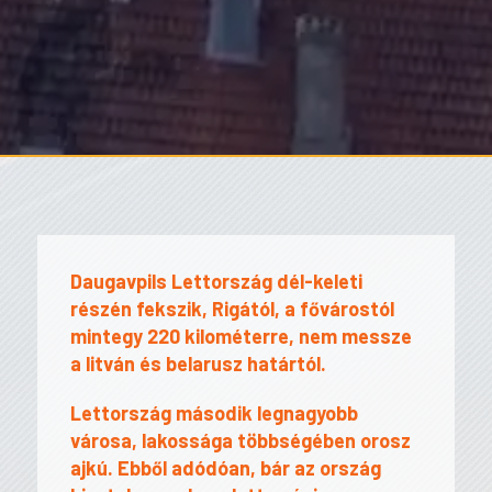
Daugavpils Lettország dél-keleti
részén fekszik, Rigától, a fővárostól
mintegy 220 kilométerre, nem messze
a litván és belarusz határtól.
Lettország második legnagyobb
városa, lakossága többségében orosz
ajkú. Ebből adódóan, bár az ország