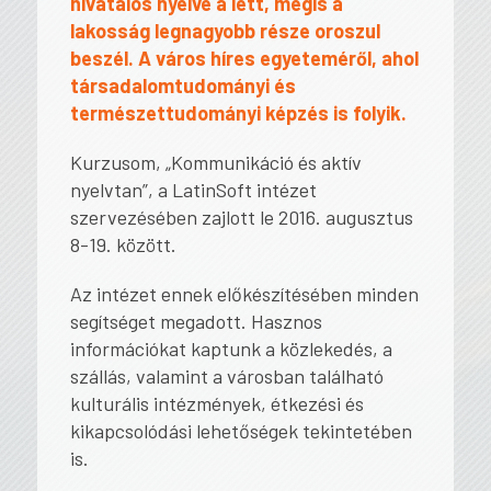
hivatalos nyelve a lett, mégis a
lakosság legnagyobb része oroszul
beszél. A város híres egyeteméről, ahol
társadalomtudományi és
természettudományi képzés is folyik.
Kurzusom, „Kommunikáció és aktív
nyelvtan”, a LatinSoft intézet
szervezésében zajlott le 2016. augusztus
8-19. között.
Az intézet ennek előkészítésében minden
segítséget megadott. Hasznos
információkat kaptunk a közlekedés, a
szállás, valamint a városban található
kulturális intézmények, étkezési és
kikapcsolódási lehetőségek tekintetében
is.