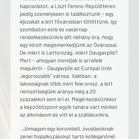
kapcsolatot, a Liszt Ferenc Repülőtéren
pedig személyesen is találkoztunk – egy
éjszakát a lett fővárosban töltöttünk, így
szombaton este és vasárnap
rendelkezésünkre állt néhány óra, hogy
egy kicsit megismerkedjünk az Óvárossal.
De miért is Lettország, miért Daugavpils?
Mert – ahogyan mondják is arrafelé
magukról – Daugavpils az Európai Unió
„legoroszabb” városa. Valóban: a
lakosságnak több mint fele orosz, a lett
nemzetiségűek aránya még a 20
százalékot sem éri el. Megérkezésünkkor
a képzőközpont egyik tanára várt minket
az állomásom és vitt el a szállásunkra.
. Jómagam egy korombéli, óvodásoknak
zenei foglalkozásokat tartó kolléganőnél