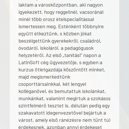
laktam a városközpontban, aki nagyon
igyekezett, hogy reggelinél, vacsoránál
minél több orosz ételspecialitással
ismertessen meg. Esténként többnyire
együtt étkeztünk, s közben jókat
beszélgettünk gyerekekről, családról,
óvodáról, iskoláról, a pedagógusok
helyzetéről. Az első „tanítási” napon a
LatinSoft cég ügyvezetője, s egyben a
kurzus ötletgazdája köszöntött minket,
majd megismerkedtünk
csoporttársainkkal, két lengyel
kolléganővel, és bemutattuk iskolánkat,
munkánkat, valamint megírtuk a szokásos
szintfelmérő tesztet is, délután pedig egy
szakavatott idegenvezetővel bejártuk a
várost, amely első ránézésre nem tűnt túl
érdekesnek, azonban annyi érdekeset