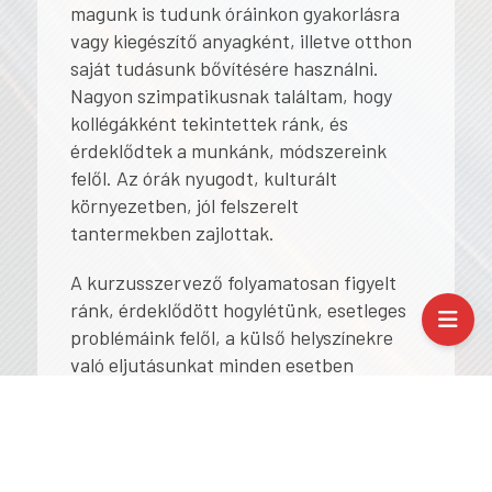
magunk is tudunk óráinkon gyakorlásra
vagy kiegészítő anyagként, illetve otthon
saját tudásunk bővítésére használni.
Nagyon szimpatikusnak találtam, hogy
kollégákként tekintettek ránk, és
érdeklődtek a munkánk, módszereink
felől. Az órák nyugodt, kulturált
környezetben, jól felszerelt
tantermekben zajlottak.
A kurzusszervező folyamatosan figyelt
ránk, érdeklődött hogylétünk, esetleges
problémáink felől, a külső helyszínekre
való eljutásunkat minden esetben
gondosan megszervezte. Hová is
jutottunk el még a tanórák után? Aminek
tanárként a legjobban örültem: iskolákba,
oroszórákra. Megnézhettük, hogy hogyan