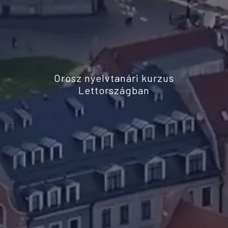
Orosz nyelvtanári kurzus
Lettországban