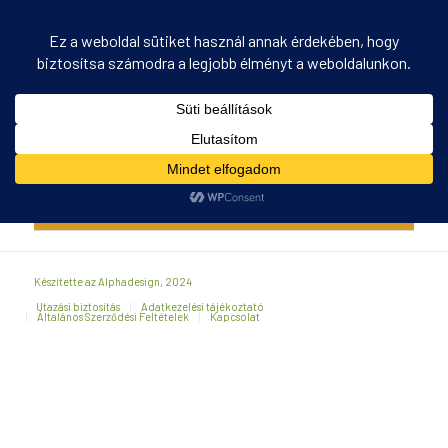
PANEL – Jelentkező form, hallgatói – csak gomb teljes
Ön itt áll:
Kezdőlap
/
PANEL – Jelentkező form, hallgatói – csak gomb teljes
Jelentkezem erre a képzésre!
Készítette az Alphadesign, 2024
Utazási biztosítás
Adatkezelési tájékoztató
Általános Szerződési Feltételek
Kapcsolat