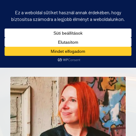
PANEL – tréner, Benkő Imola Orsolya
Ön itt áll:
Kezdőlap
/
PANEL – tréner, Benkő Imola Orsolya