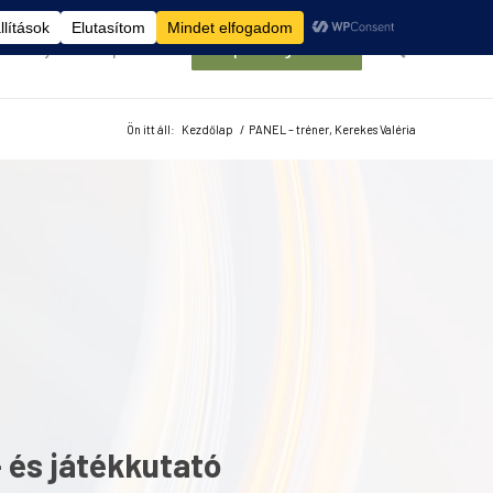
élemények
Kapcsolat
Belépés/Regisztráció
Ön itt áll:
Kezdőlap
/
PANEL – tréner, Kerekes Valéria
 és játékkutató