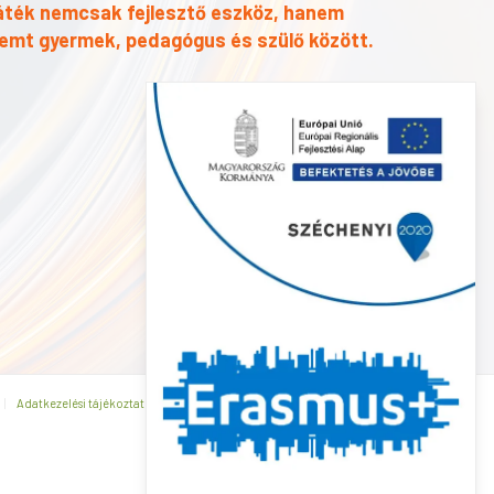
játék nemcsak fejlesztő eszköz, hanem
remt gyermek, pedagógus és szülő között.
Adatkezelési tájékoztató
Általános Szerződési Feltételek
Kapcsolat