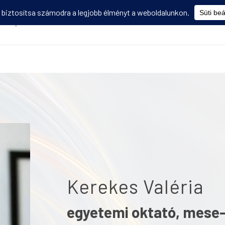
Képzések
Diákmobilitás
Utasbiztosítás
Disszemináció
V
Kerekes Valéria
egyetemi oktató, mese-