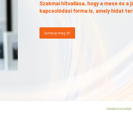
Szakmai hitvallása, hogy a mese és a 
kapcsolódási forma is, amely hidat te
Ismerje meg őt!
Utazási biztosítás