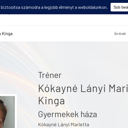
Képzések
Diákmobilitás
Utasbiztosítás
Disszemináció
V
a Kinga
Ön itt áll:
Tréner
Kókayné Lányi Mari
Kinga
Gyermekek háza
Kókayné Lányi Marietta