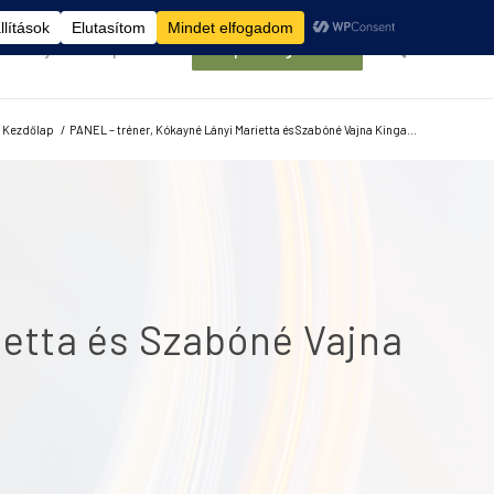
élemények
Kapcsolat
Belépés/Regisztráció
Kezdőlap
/
PANEL – tréner, Kókayné Lányi Marietta és Szabóné Vajna Kinga...
etta és Szabóné Vajna