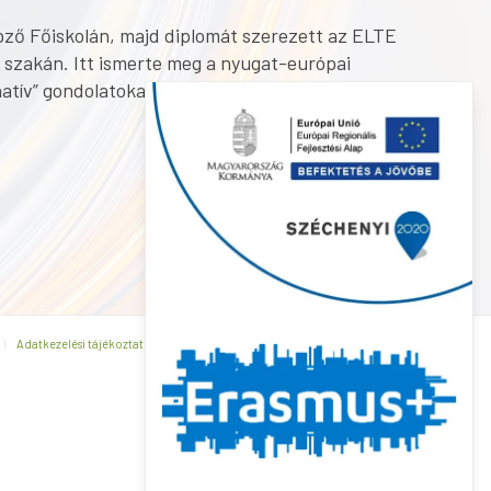
ző Főiskolán, majd diplomát szerezett az ELTE
szakán. Itt ismerte meg a nyugat-európai
atív” gondolatokat.
Adatkezelési tájékoztató
Általános Szerződési Feltételek
Kapcsolat