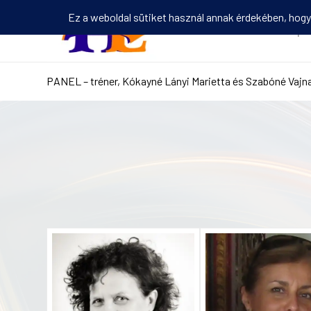
Kezdőlap
PANEL – tréner, Kókayné Lányi Marietta és Szabóné Vajn