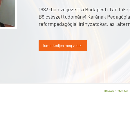
1983-ban végezett a Budapesti Tanítókép
Bölcsészettudományi Karának Pedagógia 
reformpedagógiai irányzatokat, az „altern
Ismerkedjen meg velük!
Utazási biztosítás