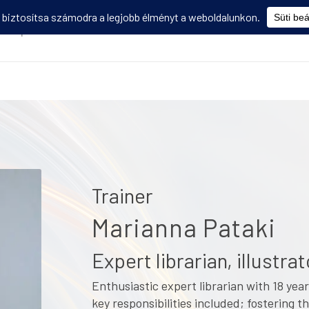
Képzések
Diákmobilitás
Utasbiztosítás
Disszemináció
V
Trainer
Marianna Pataki
Expert librarian, illustra
Enthusiastic expert librarian with 18 yea
key responsibilities included; fostering 