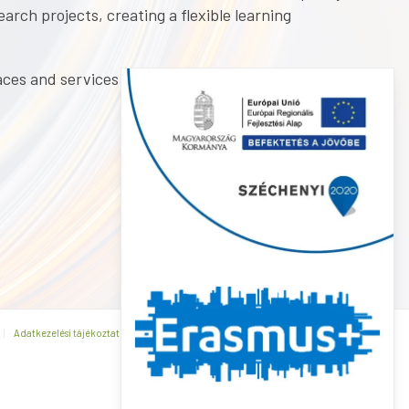
arch projects, creating a flexible learning
aces and services by implementing Design
Adatkezelési tájékoztató
Általános Szerződési Feltételek
Kapcsolat