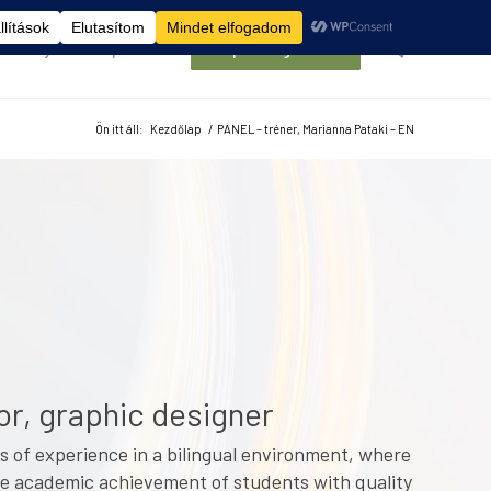
élemények
Kapcsolat
Belépés/Regisztráció
Ön itt áll:
Kezdőlap
/
PANEL – tréner, Marianna Pataki – EN
tor, graphic designer
rs of experience in a bilingual environment, where
the academic achievement of students with quality