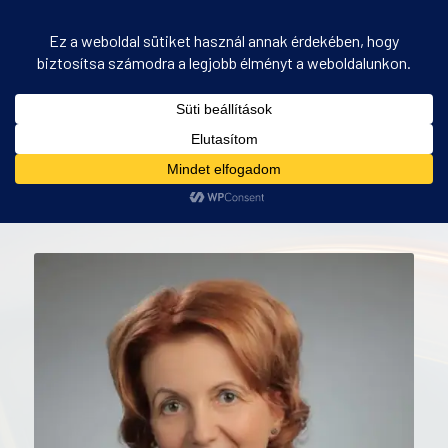
PANEL – tréner, Schüssler Mónika
Ön itt áll:
Kezdőlap
/
PANEL – tréner, Schüssler Mónika