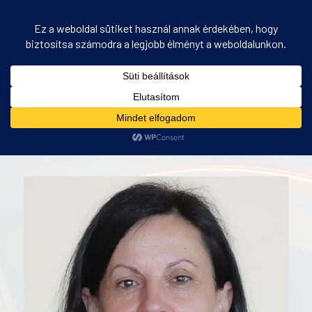
PANEL – tréner, Szabadiné Viszmeg Erzsébet
Ön itt áll:
Kezdőlap
/
PANEL – tréner, Szabadiné Viszmeg Erzsébet