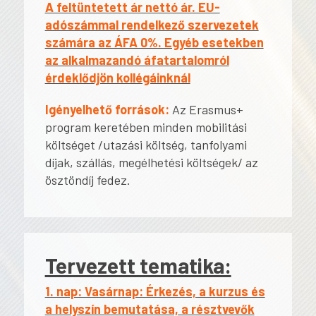
A feltüntetett ár nettó ár. EU-
adószámmal rendelkező szervezetek
számára az ÁFA 0%. Egyéb esetekben
az alkalmazandó áfatartalomról
érdeklődjön kollégáinknál
Igényelhető források:
Az Erasmus+
program keretében minden mobilitási
költséget /utazási költség, tanfolyami
díjak, szállás, megélhetési költségek/ az
ösztöndíj fedez.
Tervezett tematika:
1. nap: Vasárnap: Érkezés, a kurzus és
a helyszín bemutatása, a résztvevők