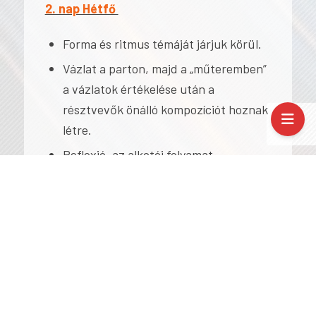
2. nap Hétfő
Forma és ritmus témáját járjuk körül.
Vázlat a parton, majd a „műteremben”
a vázlatok értékelése után a
résztvevők önálló kompozíciót hoznak
létre.
Reflexió, az alkotói folyamat
dokumentálása és az alkotások
digitalizálása, önálló weboldal
szerkesztése 1.
3. nap: Kedd
Színek, kontrasztok, színátmenetek
technikáját ismerjük meg.