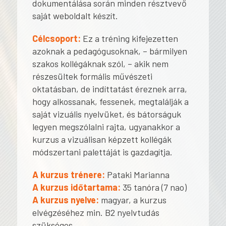
dokumentálása során minden résztvevő
saját weboldalt készít.
Célcsoport:
Ez a tréning kifejezetten
azoknak a pedagógusoknak, – bármilyen
szakos kollégáknak szól, – akik nem
részesültek formális művészeti
oktatásban, de indíttatást éreznek arra,
hogy alkossanak, fessenek, megtalálják a
saját vizuális nyelvüket, és bátorságuk
legyen megszólalni rajta, ugyanakkor a
kurzus a vizuálisan képzett kollégák
módszertani palettáját is gazdagítja.
A kurzus trénere:
Pataki Marianna
A kurzus időtartama:
35 tanóra (7 nao)
A kurzus nyelve:
magyar, a kurzus
elvégzéséhez min. B2 nyelvtudás
szükséges