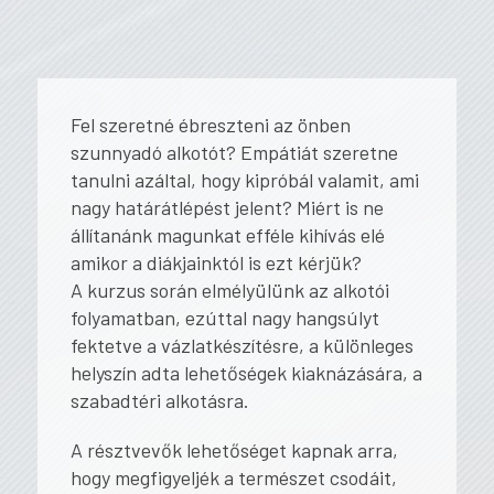
Fel szeretné ébreszteni az önben
szunnyadó alkotót? Empátiát szeretne
tanulni azáltal, hogy kipróbál valamit, ami
nagy határátlépést jelent? Miért is ne
állítanánk magunkat efféle kihívás elé
amikor a diákjainktól is ezt kérjük?
A kurzus során elmélyülünk az alkotói
folyamatban, ezúttal nagy hangsúlyt
fektetve a vázlatkészítésre, a különleges
helyszín adta lehetőségek kiaknázására, a
szabadtéri alkotásra.
A résztvevők lehetőséget kapnak arra,
hogy megfigyeljék a természet csodáit,