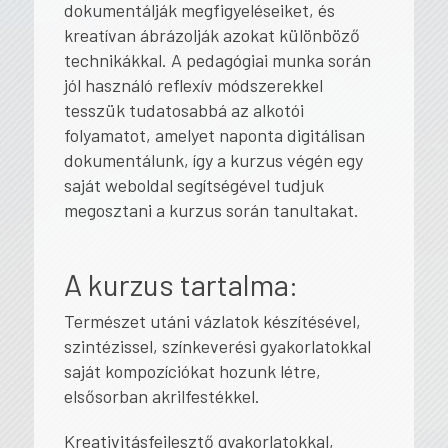
dokumentálják megfigyeléseiket, és
kreatívan ábrázolják azokat különböző
technikákkal. A pedagógiai munka során
jól használó reflexív módszerekkel
tesszük tudatosabbá az alkotói
folyamatot, amelyet naponta digitálisan
dokumentálunk, így a kurzus végén egy
saját weboldal segítségével tudjuk
megosztani a kurzus során tanultakat.
A kurzus tartalma:
Természet utáni vázlatok készítésével,
szintézissel, színkeverési gyakorlatokkal
saját kompozíciókat hozunk létre,
elsősorban akrilfestékkel.
Kreativitásfejlesztő gyakorlatokkal,