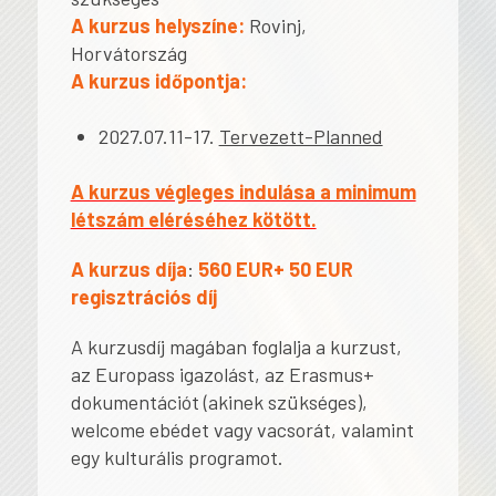
A kurzus helyszíne:
Rovinj,
Horvátország
A kurzus időpontja:
2027.07.11-17.
Tervezett-Planned
A kurzus végleges indulása a minimum
létszám eléréséhez kötött.
A kurzus díja
:
560 EUR+ 50 EUR
regisztrációs díj
A kurzusdíj magában foglalja a kurzust,
az Europass igazolást, az Erasmus+
dokumentációt (akinek szükséges),
welcome ebédet vagy vacsorát, valamint
egy kulturális programot.