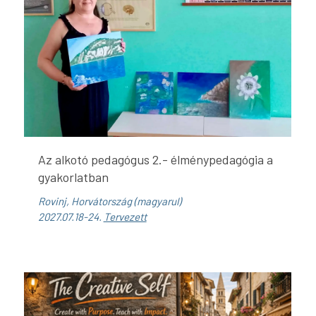
Az alkotó pedagógus 2.- élménypedagógia a
gyakorlatban
Rovinj, Horvátország (magyarul)
2027.07.18-24.
Tervezett