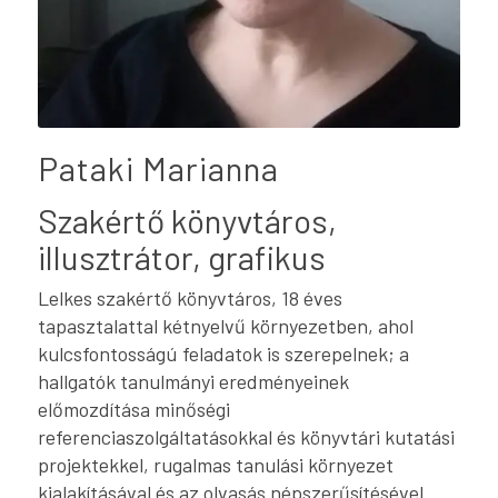
Pataki Marianna
Szakértő könyvtáros,
illusztrátor, grafikus
Lelkes szakértő könyvtáros, 18 éves
tapasztalattal kétnyelvű környezetben, ahol
kulcsfontosságú feladatok is szerepelnek; a
hallgatók tanulmányi eredményeinek
előmozdítása minőségi
referenciaszolgáltatásokkal és könyvtári kutatási
projektekkel, rugalmas tanulási környezet
kialakításával és az olvasás népszerűsítésével.