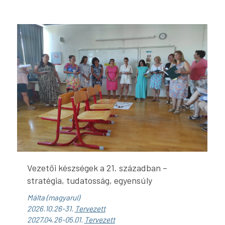
Vezetői készségek a 21. században –
stratégia, tudatosság, egyensúly
Málta (magyarul)
2026.10.26-31.
Tervezett
2027.04.26-05.01.
Tervezett