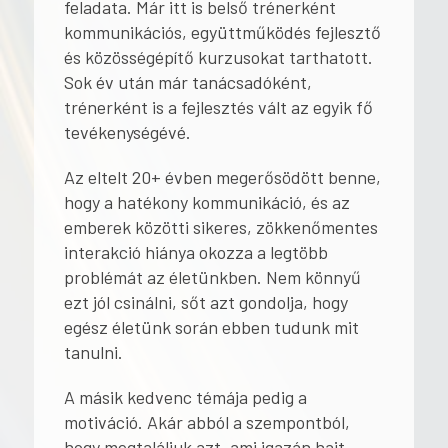
feladata. Már itt is belső trénerként
kommunikációs, együttműködés fejlesztő
és közösségépítő kurzusokat tarthatott.
Sok év után már tanácsadóként,
trénerként is a fejlesztés vált az egyik fő
tevékenységévé.
Az eltelt 20+ évben megerősödött benne,
hogy a hatékony kommunikáció, és az
emberek közötti sikeres, zökkenőmentes
interakció hiánya okozza a legtöbb
problémát az életünkben. Nem könnyű
ezt jól csinálni, sőt azt gondolja, hogy
egész életünk során ebben tudunk mit
tanulni.
A másik kedvenc témája pedig a
motiváció. Akár abból a szempontból,
hogy megtaláljuk azt, ami igazán hajt,