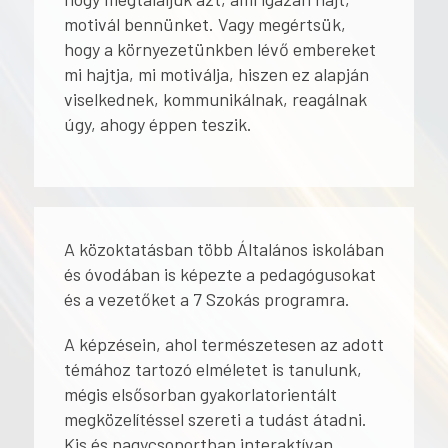
motivál bennünket. Vagy megértsük,
hogy a környezetünkben lévő embereket
mi hajtja, mi motiválja, hiszen ez alapján
viselkednek, kommunikálnak, reagálnak
úgy, ahogy éppen teszik.
A közoktatásban több Általános iskolában
és óvodában is képezte a pedagógusokat
és a vezetőket a 7 Szokás programra.
A képzésein, ahol természetesen az adott
témához tartozó elméletet is tanulunk,
mégis elsősorban gyakorlatorientált
megközelítéssel szereti a tudást átadni.
Kis és nagycsoportban interaktívan