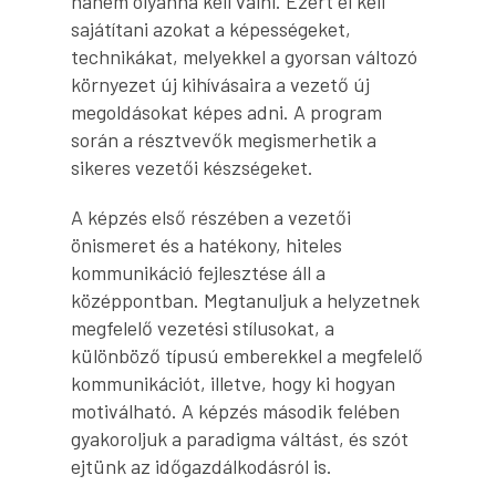
hanem olyanná kell válni. Ezért el kell
sajátítani azokat a képességeket,
technikákat, melyekkel a gyorsan változó
környezet új kihívásaira a vezető új
megoldásokat képes adni. A program
során a résztvevők megismerhetik a
sikeres vezetői készségeket.
A képzés első részében a vezetői
önismeret és a hatékony, hiteles
kommunikáció fejlesztése áll a
középpontban. Megtanuljuk a helyzetnek
megfelelő vezetési stílusokat, a
különböző típusú emberekkel a megfelelő
kommunikációt, illetve, hogy ki hogyan
motiválható. A képzés második felében
gyakoroljuk a paradigma váltást, és szót
ejtünk az időgazdálkodásról is.