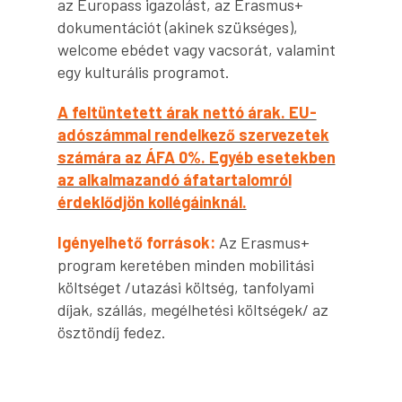
az Europass igazolást, az Erasmus+
dokumentációt (akinek szükséges),
welcome ebédet vagy vacsorát, valamint
egy kulturális programot.
A feltüntetett árak nettó árak. EU-
adószámmal rendelkező szervezetek
számára az ÁFA 0%. Egyéb esetekben
az alkalmazandó áfatartalomról
érdeklődjön kollégáinknál.
Igényelhető források:
Az Erasmus+
program keretében minden mobilitási
költséget /utazási költség, tanfolyami
díjak, szállás, megélhetési költségek/ az
ösztöndíj fedez.