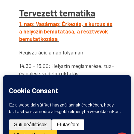
Tervezett tematika
1. nap: Vasárnap: Érkezés, a kurzus és
a helyszín bemutatása, a résztvevők
bemutatkozása
Regisztráció a nap folyamán
14.30 – 15.00: Helyszín megismerése, tűz-
és balesetvédelmi oktatás
15.00 – 17.30: Kurzus és tréner
bemutatása, résztvevők bemutatkozása
– 5 percben minden résztvevő
bemutatkozik és ismerteti az
intézményét, illetve a céljait, amit a
kurzus elvégzésével szeretne elérni