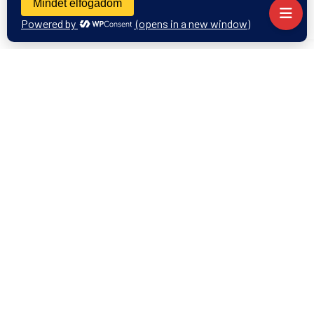
18.00 – 19.30: A kurzuson résztvevők
kötetlen megismerése vacsora keretében
2. nap Hétfő
–
A sikeres vezetővé válás
útja
A szerep elvárásai. Mi kell a
sikerességhez?
Önismeret, erőforrások, önbizalom
növelése.
Erősségek azonosítása a Thomas DISC
modell alapján.
Emberismeret, típusoknak megfelelő
kommunikáció.
Szituációs helyzetgyakorlatok.