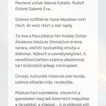
Mesterei voltak Gabnai Katalin, Rudolf
Ottóné Galamb Éva…
Számos külföldi és hazai képzésen vett
részt, és vesz részt a mai napig.
Tíz éve a Marczibányi téri Kodály Zoltán
Általános Iskola és Gimnázium dráma
tanára, elsőtől nyolcadikig oktatja a
diákokat, fejleszti a személyiségüket. A
nevelőtestületben számos alkalommal
tart különböző jellegű tréningeket.
Ünnepi, kulturális műsorok szervezője,
számos előadás írója, rendezője.
Módszertani szemlélete, miszerint a
gyerekeket meg kell ismertetni magukkal,
a társaikkal, a világgal… A problémák elől