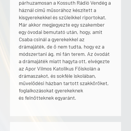
párhuzamosan a Kossuth Rádió Vendég a
háznál című műsorához készített a
kisgyerekekkel és szüleikkel riportokat.
Már akkor megjegyezte egy szakember
egy óvodai bemutató után, hogy, amit
Csaba csinál a gyerekekkel az
drámajáték, de ő nem tudta, hogy ez a
módszertani ág, mi fán terem. Az óvodát
a drámajáték miatt hagyta ott, elvégezte
az Apor Vilmos Katolikus Főiskolán a
drámaszakot, és sokféle iskolában,
művelődési házban tartott szakköröket,
foglalkozásokat gyerekeknek
és felnőtteknek egyaránt.