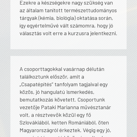
Ezekre a készségekre nagy szükség van
az általam tanított természettudományos
tárgyak (kémia, biológia) oktatása során,
így egyértelművé vált számomra, hogy jó
választás volt erre a kurzusra jelentkezni.
A csoporttagokkal vasárnap délután
találkoztunk először, amit a
„Csapatépítés” tanfolyam tagjaival egy
közös, jó hangulatú ismerkedés,
bemutatkozás követett. Csoportunk
vezetője Pataki Marianna művésztanár
volt, a résztvevők közül egy fő
Szlovákiából, ketten Romániából, öten
Magyarországról érkeztek. Végig egy jó,