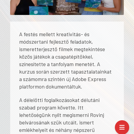
A festés mellett kreativitás- és
módszertani fejlesztő feladatok,
ismeretterjesztő filmek megtekintése
közös játékok a csapatépítőkkel,
színesítette a tanfolyam menetét. A
kurzus során szerzett tapasztalatainkat
a számomra szintén új Adobe Express
platformon dokumentáltuk.
A délelőtti foglalkozásokat délutáni
szabad program követte. Itt
lehetőségünk nyílt megismerni Rovinj
belvárosának szűk utcáit, ismert
emlékhelyeit és néhány népszerű