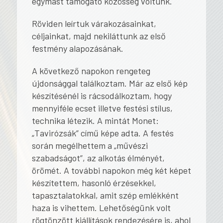
egymást támogató közösség voltunk.
Röviden leírtuk várakozásainkat,
céljainkat, majd nekiláttunk az első
festmény alapozásának.
A következő napokon rengeteg
újdonsággal találkoztam. Már az első kép
készítésénél is rácsodálkoztam, hogy
mennyiféle ecset illetve festési stílus,
technika létezik. A mintát Monet:
„Tavirózsák” című képe adta. A festés
során megélhettem a „művészi
szabadságot”, az alkotás élményét,
örömét. A további napokon még két képet
készítettem, hasonló érzésekkel,
tapasztalatokkal, amit szép emlékként
haza is vihettem. Lehetőségünk volt
rögtönzött kiállítások rendezésére is, ahol