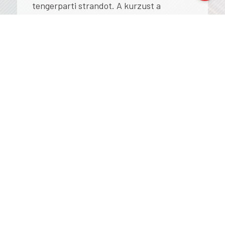
tengerparti strandot. A kurzust a
befejező napon egy közös hajókázás
zárta Vrsarba, ahol megcsodálhattuk az
Adria kék vizét és Lim fjord természetes
szépségét.
A továbbképzésen új kollégákat ismertem
meg, és inspirációt kaptam arra, hogy a
vizuális kultúra, művészet itt tanult
részeit hogyan tudom a későbbiekben
hasznosítani saját tantárgyaim oktatása
során.
Köszönöm mindenkinek a segítséget, akik
hozzájárultak, ahhoz, hogy részt
vehessek ezen a tapasztalatokban,
élményekben gazdag programban. Igazán
szép emlék marad, Vámos-Poljak Zsolt.