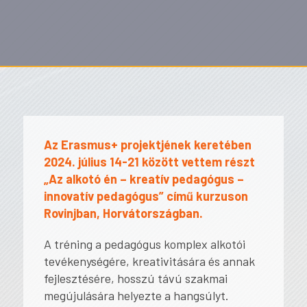
Az Erasmus+ projektjének keretében
2024. július 14-21 között vettem részt
„Az alkotó én – kreatív pedagógus –
innovatív pedagógus” című kurzuson
Rovinjban, Horvátországban.
A tréning a pedagógus komplex alkotói
tevékenységére, kreativitására és annak
fejlesztésére, hosszú távú szakmai
megújulására helyezte a hangsúlyt.