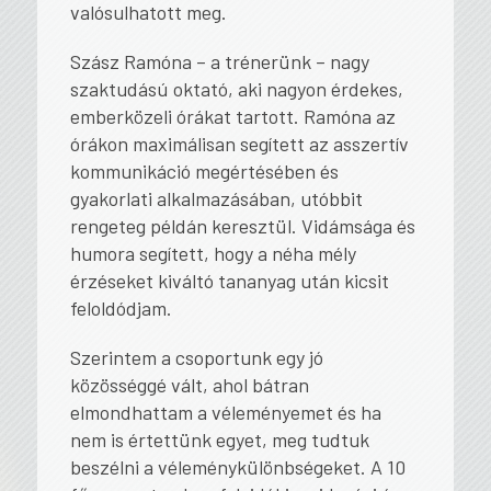
valósulhatott meg.
Szász Ramóna – a trénerünk – nagy
szaktudású oktató, aki nagyon érdekes,
emberközeli órákat tartott. Ramóna az
órákon maximálisan segített az asszertív
kommunikáció megértésében és
gyakorlati alkalmazásában, utóbbit
rengeteg példán keresztül. Vidámsága és
humora segített, hogy a néha mély
érzéseket kiváltó tananyag után kicsit
feloldódjam.
Szerintem a csoportunk egy jó
közösséggé vált, ahol bátran
elmondhattam a véleményemet és ha
nem is értettünk egyet, meg tudtuk
beszélni a véleménykülönbségeket. A 10