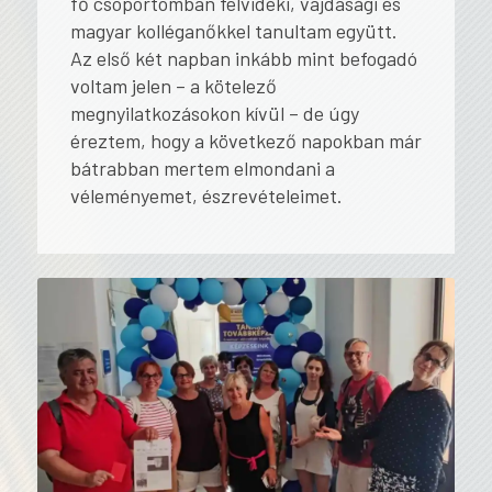
fő csoportomban felvidéki, vajdasági és
magyar kolléganőkkel tanultam együtt.
Az első két napban inkább mint befogadó
voltam jelen – a kötelező
megnyilatkozásokon kívül – de úgy
éreztem, hogy a következő napokban már
bátrabban mertem elmondani a
véleményemet, észrevételeimet.