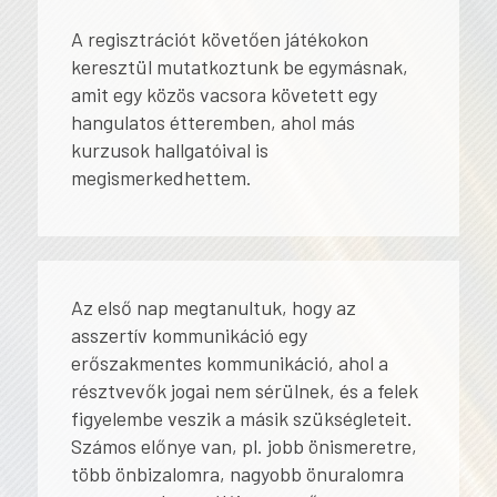
A regisztrációt követően játékokon
keresztül mutatkoztunk be egymásnak,
amit egy közös vacsora követett egy
hangulatos étteremben, ahol más
kurzusok hallgatóival is
megismerkedhettem.
Az első nap megtanultuk, hogy az
asszertív kommunikáció egy
erőszakmentes kommunikáció, ahol a
résztvevők jogai nem sérülnek, és a felek
figyelembe veszik a másik szükségleteit.
Számos előnye van, pl. jobb önismeretre,
több önbizalomra, nagyobb önuralomra