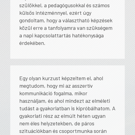
szülőkkel, a pedagógusokkal és számos
külsős intézménnyel, ezért úgy
gondoltam, hogy a választható képzések
közül erre a tanfolyamra van szükségem
a napi kapcsolattartás hatékonysága
érdekében.
Egy olyan kurzust képzeltem el, ahol
megtudom, hogy mi az asszertív
kommunikáció fogalma, mikor
használjam, és ahol mindezt az elméleti
tudást a gyakorlatban is kipróbálhatom. A
gyakorlati rész az elmúlt héten ugyan
nem éles helyzetekben, de páros
szituációkban és csoportmunka során