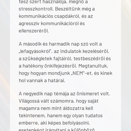
tesz szert használója, megnő a
stresszkontroll. Beszéltünk még a
kommunikációs csapdákról, és az
agresszív kommunikációról és
ellenszeréről.
A második és harmadik nap szó volt a
„lefagyásokról”, az indulatok kezeléséről,
a szükségletek fajtáiról, testbeszédről és
a hatékony önkifejezésről. Megtanultuk,
hogy hogyan mondjunk „NEM”-et, és kinek
hol vannak a határai.
A negyedik nap témája az önismeret volt.
Világossá vált számomra, hogy saját
magamra nem mint áldozatra kell
tekintenem, hanem egy olyan tudatos
emberre, aki képes befolyásolni,
esetenként irányítani a különböző