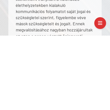
élethelyzetekben kialakuló
kommunikációs folyamatot saját jogai és
szükségletei szerint, figyelembe véve
mások szükségleteit és jogait. Ennek
megvalósításához nagyban hozzájárultak
az ezen a napon végzett önismereti
gyakorlatok.
Ezt a napot egy networking jellegű
foglalkozással, egy szabadulószobával
fejeztük be. Az összes kurzuson részt
vevő kollégák közül sorsolták ki a
szervezők a csapatokat. Egy nagyon
színvonalas, izgalmas történet
bontakozott ki a játék során, nagyon