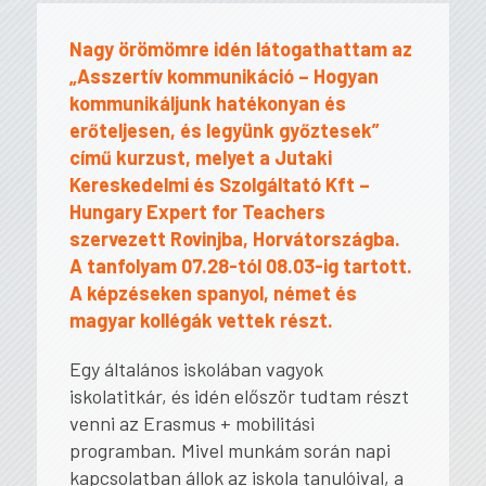
Nagy örömömre idén látogathattam az
„Asszertív kommunikáció – Hogyan
kommunikáljunk hatékonyan és
erőteljesen, és legyünk győztesek”
című kurzust, melyet a Jutaki
Kereskedelmi és Szolgáltató Kft –
Hungary Expert for Teachers
szervezett Rovinjba, Horvátországba.
A tanfolyam 07.28-tól 08.03-ig tartott.
A képzéseken spanyol, német és
magyar kollégák vettek részt.
Egy általános iskolában vagyok
iskolatitkár, és idén először tudtam részt
venni az Erasmus + mobilitási
programban. Mivel munkám során napi
kapcsolatban állok az iskola tanulóival, a